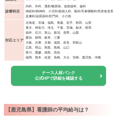
内科、外科、透析/糖尿病、放射線科、歯科
診療科目
神経科/精神科、小児科/産婦人科、眼科/耳鼻咽喉科/気管食道系
皮膚科/泌尿器科/肛門科、その他
北海道、宮城、福島、青森、岩手、秋田、山形
東京、神奈川、埼玉、千葉、茨城、栃木、群馬
福井、石川、富山、新潟、長野、山梨
愛知、静岡、岐阜、三重
対応エリア
大阪、兵庫、京都、滋賀、奈良、和歌山
広島、岡山、鳥取、島根、山口
香川、愛媛、徳島、高知
福岡、熊本、佐賀、長崎、大分、宮崎、鹿児島、沖縄
ナース人材バンク
公式HPで詳細を確認する
【鹿児島県】看護師の平均給与は？