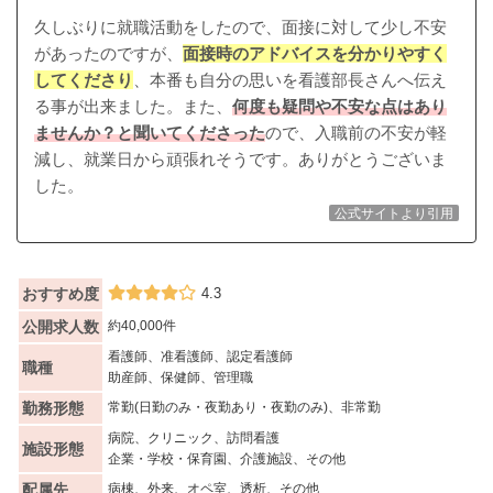
久しぶりに就職活動をしたので、面接に対して少し不安
があったのですが、
面接時のアドバイスを分かりやすく
してくださり
、本番も自分の思いを看護部長さんへ伝え
る事が出来ました。また、
何度も疑問や不安な点はあり
ませんか？と聞いてくださった
ので、入職前の不安が軽
減し、就業日から頑張れそうです。ありがとうございま
した。
公式サイトより引用
おすすめ度
4.3
公開求人数
約40,000件
看護師、准看護師、認定看護師
職種
助産師、保健師、管理職
勤務形態
常勤(日勤のみ・夜勤あり・夜勤のみ)、非常勤
病院、クリニック、訪問看護
施設形態
企業・学校・保育園、介護施設、その他
配属先
病棟、外来、オペ室、透析、その他