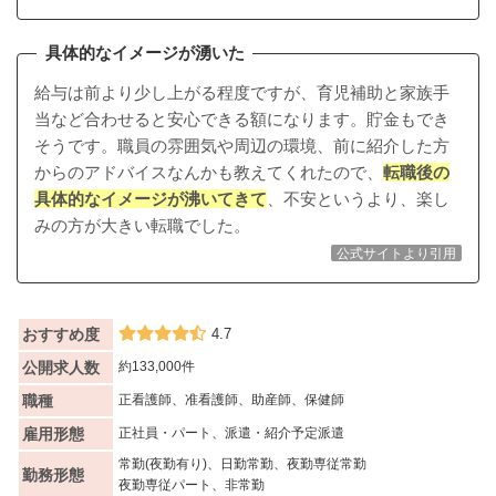
具体的なイメージが湧いた
給与は前より少し上がる程度ですが、育児補助と家族手
当など合わせると安心できる額になります。貯金もでき
そうです。
職員の雰囲気や周辺の環境、前に紹介した方
からのアドバイスなんかも教えてくれた
ので、
転職後の
具体的なイメージが沸いてきて
、不安というより、楽し
みの方が大きい転職でした。
公式サイトより引用
おすすめ度
4.7
公開求人数
約133,000件
職種
正看護師、准看護師、助産師、保健師
雇用形態
正社員・パート、派遣・紹介予定派遣
常勤(夜勤有り)、日勤常勤、夜勤専従常勤
勤務形態
夜勤専従パート、非常勤