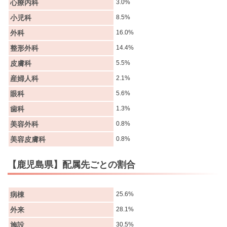
心療内科
3.0%
小児科
8.5%
外科
16.0%
整形外科
14.4%
皮膚科
5.5%
産婦人科
2.1%
眼科
5.6%
歯科
1.3%
美容外科
0.8%
美容皮膚科
0.8%
【鹿児島県】配属先ごとの割合
病棟
25.6%
外来
28.1%
施設
30.5%