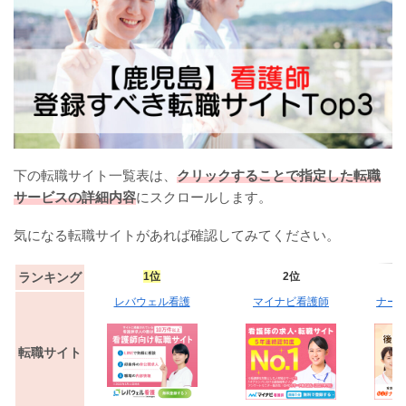
下の転職サイト一覧表は、
クリックすることで指定した転職
サービスの詳細内容
にスクロールします。
気になる転職サイトがあれば確認してみてください。
ランキング
1位
2位
レバウェル看護
マイナビ看護師
ナー
転職サイト