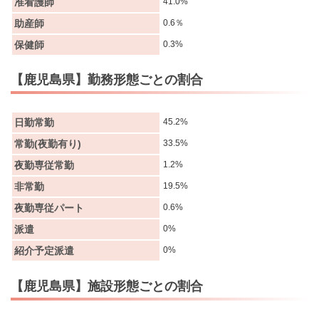
准看護師
41.0%
助産師
0.6％
保健師
0.3%
【鹿児島県】勤務形態ごとの割合
日勤常勤
45.2%
常勤(夜勤有り)
33.5%
夜勤専従常勤
1.2%
非常勤
19.5%
夜勤専従パート
0.6%
派遣
0%
紹介予定派遣
0%
【鹿児島県】施設形態ごとの割合