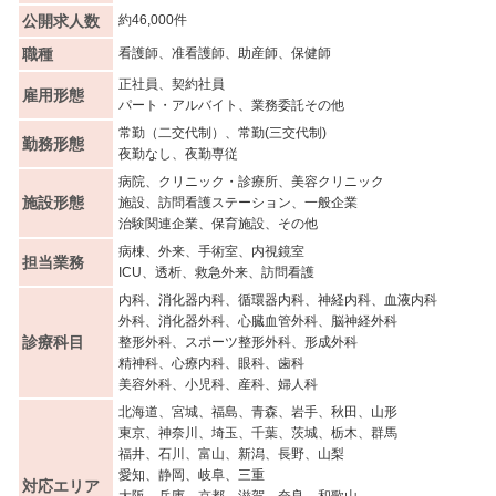
公開求人数
約46,000件
職種
看護師、准看護師、助産師、保健師
正社員、契約社員
雇用形態
パート・アルバイト、業務委託その他
常勤（二交代制）、常勤(三交代制)
勤務形態
夜勤なし、夜勤専従
病院、クリニック・診療所、美容クリニック
施設形態
施設、訪問看護ステーション、一般企業
治験関連企業、保育施設、その他
病棟、外来、手術室、内視鏡室
担当業務
ICU、透析、救急外来、訪問看護
内科、消化器内科、循環器内科、神経内科、血液内科
外科、消化器外科、心臓血管外科、脳神経外科
診療科目
整形外科、スポーツ整形外科、形成外科
精神科、心療内科、眼科、歯科
美容外科、小児科、産科、婦人科
北海道、宮城、福島、青森、岩手、秋田、山形
東京、神奈川、埼玉、千葉、茨城、栃木、群馬
福井、石川、富山、新潟、長野、山梨
愛知、静岡、岐阜、三重
対応エリア
大阪、兵庫、京都、滋賀、奈良、和歌山