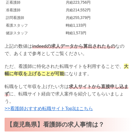
正看護師
月給223,756円
准看護師
月給214,552円
訪問看護師
月給255,379円
看護スタッフ
時給1,133円
健診スタッフ
時給1,573円
上記の数値は
indeedの求人データから算出されたもの
なの
で、あくまで参考としてご覧ください。
ただ、看護師に特化された転職サイトを利用することで、
大
幅に年収を上げることが可能
になります。
転職をして年収を上げたい方は
求人サイトから直接申し込ま
ず
に、転職サイト経由で求人案件を紹介してもらいましょ
う。
>>看護師おすすめ転職サイトTop3はこちら
【鹿児島県】看護師の求人事情は？