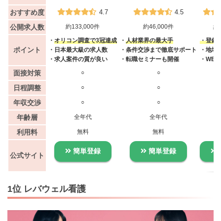
おすすめ度
4.7
4.5
公開求人数
約133,000件
約46,000件
約4
・
オリコン調査で3冠達成
・
人材業界の最大手
・登録者
ポイント
・日本最大級の求人数
・条件交渉まで徹底サポート
・地域
・求人案件の質が良い
・転職セミナーも開催
・WE
面接対策
○
○
日程調整
○
○
年収交渉
○
○
年齢層
全年代
全年代
利用料
無料
無料
簡単登録
簡単登録
公式サイト
1位 レバウェル看護