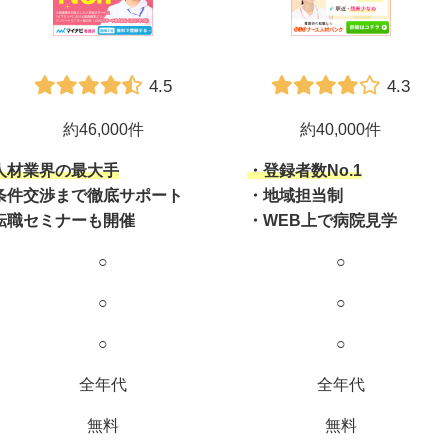
4.5
4.3
約46,000件
約40,000件
人材業界の最大手
・登録者数No.1
条件交渉まで徹底サポート
・地域担当制
転職セミナーも開催
・WEB上で病院見学
○
○
○
○
○
○
全年代
全年代
無料
無料