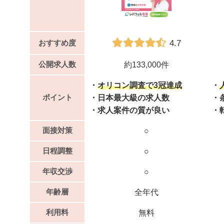
4.7
おすすめ度
公開求人数
約133,000件
・
オリコン調査で3冠達成
・
ポイント
・日本最大級の求人数
・
・求人案件の質が良い
・
面接対策
○
日程調整
○
年収交渉
○
年齢層
全年代
利用料
無料