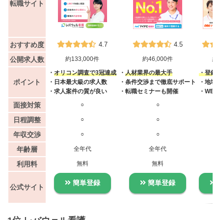
転職サイト
おすすめ度
4.7
4.5
公開求人数
約133,000件
約46,000件
約4
・
オリコン調査で3冠達成
・
人材業界の最大手
・登録者
ポイント
・日本最大級の求人数
・条件交渉まで徹底サポート
・地域
・求人案件の質が良い
・転職セミナーも開催
・WE
面接対策
○
○
日程調整
○
○
年収交渉
○
○
年齢層
全年代
全年代
利用料
無料
無料
簡単登録
簡単登録
公式サイト