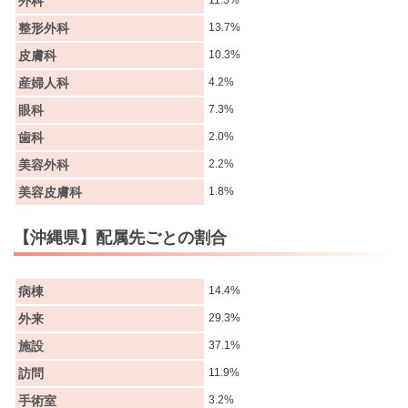
外科
11.5%
整形外科
13.7%
皮膚科
10.3%
産婦人科
4.2%
眼科
7.3%
歯科
2.0%
美容外科
2.2%
美容皮膚科
1.8%
【沖縄県】配属先ごとの割合
病棟
14.4%
外来
29.3%
施設
37.1%
訪問
11.9%
手術室
3.2%