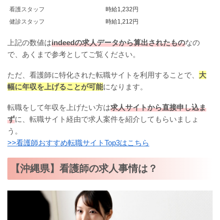
看護スタッフ
時給1,232円
健診スタッフ
時給1,212円
上記の数値は
indeedの求人データから算出されたもの
なの
で、あくまで参考としてご覧ください。
ただ、看護師に特化された転職サイトを利用することで、
大
幅に年収を上げることが可能
になります。
転職をして年収を上げたい方は
求人サイトから直接申し込ま
ず
に、転職サイト経由で求人案件を紹介してもらいましょ
う。
>>看護師おすすめ転職サイトTop3はこちら
【沖縄県】看護師の求人事情は？