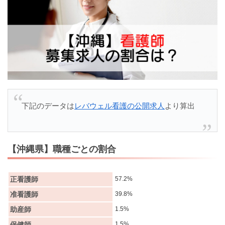
下記のデータは
レバウェル看護の公開求人
より算出
【沖縄県】職種ごとの割合
正看護師
57.2%
准看護師
39.8%
助産師
1.5%
保健師
1.5%