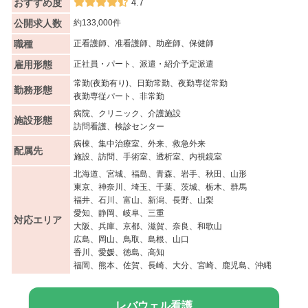
おすすめ度
4.7
公開求人数
約133,000件
職種
正看護師、准看護師、助産師、保健師
雇用形態
正社員・パート、派遣・紹介予定派遣
常勤(夜勤有り)、日勤常勤、夜勤専従常勤
勤務形態
夜勤専従パート、非常勤
病院、クリニック、介護施設
施設形態
訪問看護、検診センター
病棟、集中治療室、外来、救急外来
配属先
施設、訪問、手術室、透析室、内視鏡室
北海道、宮城、福島、青森、岩手、秋田、山形
東京、神奈川、埼玉、千葉、茨城、栃木、群馬
福井、石川、富山、新潟、長野、山梨
愛知、静岡、岐阜、三重
対応エリア
大阪、兵庫、京都、滋賀、奈良、和歌山
広島、岡山、鳥取、島根、山口
香川、愛媛、徳島、高知
福岡、熊本、佐賀、長崎、大分、宮崎、鹿児島、沖縄
レバウェル看護