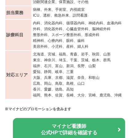
治験関連企業、保育施設、その他
病棟、外来、手術室、内視鏡室
担当業務
ICU、透析、救急外来、訪問看護
内科、消化器内科、循環器内科、神経内科、血液内科
外科、消化器外科、心臓血管外科、脳神経外科
診療科目
整形外科、スポーツ整形外科、形成外科
精神科、心療内科、眼科、歯科
美容外科、小児科、産科、婦人科
北海道、宮城、福島、青森、岩手、秋田、山形
東京、神奈川、埼玉、千葉、茨城、栃木、群馬
福井、石川、富山、新潟、長野、山梨
愛知、静岡、岐阜、三重
対応エリア
大阪、兵庫、京都、滋賀、奈良、和歌山
広島、岡山、鳥取、島根、山口
香川、愛媛、徳島、高知
福岡、熊本、佐賀、長崎、大分、宮崎、鹿児島、沖縄
※マイナビのプロモーションを含みます
マイナビ看護師
公式HPで詳細を確認する