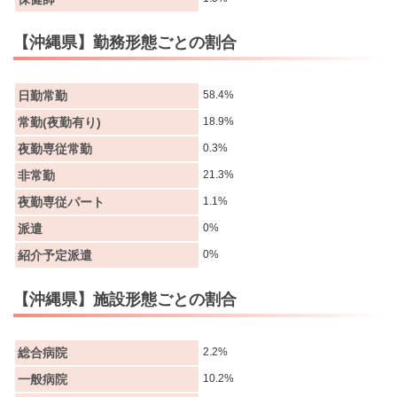
【沖縄県】勤務形態ごとの割合
日勤常勤
58.4%
常勤(夜勤有り)
18.9%
夜勤専従常勤
0.3%
非常勤
21.3%
夜勤専従パート
1.1%
派遣
0%
紹介予定派遣
0%
【沖縄県】施設形態ごとの割合
総合病院
2.2%
一般病院
10.2%