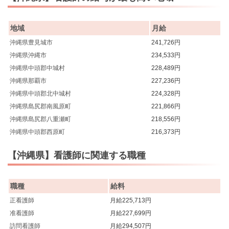
地域
月給
沖縄県豊見城市
241,726円
沖縄県沖縄市
234,533円
沖縄県中頭郡中城村
228,489円
沖縄県那覇市
227,236円
沖縄県中頭郡北中城村
224,328円
沖縄県島尻郡南風原町
221,866円
沖縄県島尻郡八重瀬町
218,556円
沖縄県中頭郡西原町
216,373円
【沖縄県】看護師に関連する職種
職種
給料
正看護師
月給225,713円
准看護師
月給227,699円
訪問看護師
月給294,507円