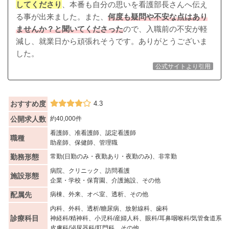
してくださり
、本番も自分の思いを看護部長さんへ伝え
る事が出来ました。また、
何度も疑問や不安な点はあり
ませんか？と聞いてくださった
ので、入職前の不安が軽
減し、就業日から頑張れそうです。ありがとうございま
した。
公式サイトより引用
おすすめ度
4.3
公開求人数
約40,000件
看護師、准看護師、認定看護師
職種
助産師、保健師、管理職
勤務形態
常勤(日勤のみ・夜勤あり・夜勤のみ)、非常勤
病院、クリニック、訪問看護
施設形態
企業・学校・保育園、介護施設、その他
配属先
病棟、外来、オペ室、透析、その他
内科、外科、透析/糖尿病、放射線科、歯科
診療科目
神経科/精神科、小児科/産婦人科、眼科/耳鼻咽喉科/気管食道系
皮膚科/泌尿器科/肛門科、その他