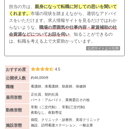
担当の方は、
親身になって転職に対しての思いを聞いて
くれます。
市場の現状を踏まえながら、適切なアドバイ
スをいただけます。求人情報サイトを見るだけではわか
らないような、
職場の雰囲気や仕事内容・家賃補助の社
会資源などについてお話を伺い
、知ることができるの
は、転職を考える上で大変助かっています。
公式サイトより引用
おすすめ度
4.5
公開求人数
約46,000件
職種
看護師、准看護師、助産師、保健師
正社員、契約社員
雇用形態
パート・アルバイト、業務委託その他
常勤（二交代制）、常勤(三交代制)
勤務形態
夜勤なし、夜勤専従
病院、クリニック・診療所、美容クリニック
施設形態
施設、訪問看護ステーション、一般企業