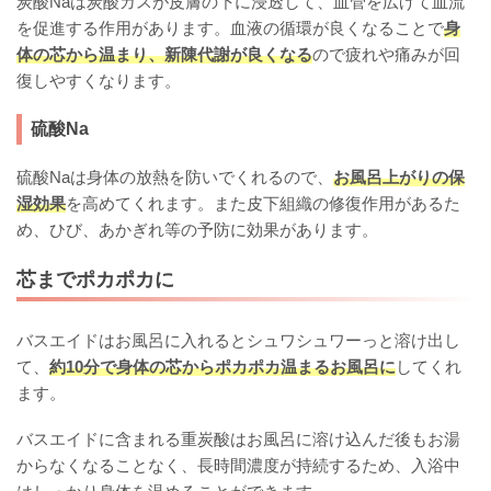
炭酸Naは炭酸ガスが皮膚の下に浸透して、血管を広げて血流
を促進する作用があります。血液の循環が良くなることで
身
体の芯から温まり、新陳代謝が良くなる
ので疲れや痛みが回
復しやすくなります。
硫酸Na
硫酸Naは身体の放熱を防いでくれるので、
お風呂上がりの保
湿効果
を高めてくれます。また皮下組織の修復作用があるた
め、ひび、あかぎれ等の予防に効果があります。
芯までポカポカに
バスエイドはお風呂に入れるとシュワシュワーっと溶け出し
て、
約10分で身体の芯からポカポカ温まるお風呂に
してくれ
ます。
バスエイドに含まれる重炭酸はお風呂に溶け込んだ後もお湯
からなくなることなく、長時間濃度が持続するため、入浴中