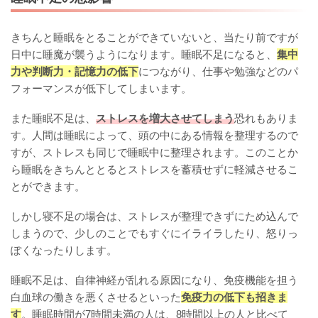
きちんと睡眠をとることができていないと、当たり前ですが
日中に睡魔が襲うようになります。睡眠不足になると、
集中
力や判断力・記憶力の低下
につながり、仕事や勉強などのパ
フォーマンスが低下してしまいます。
また睡眠不足は、
ストレスを増大させてしまう
恐れもありま
す。人間は睡眠によって、頭の中にある情報を整理するので
すが、ストレスも同じで睡眠中に整理されます。このことか
ら睡眠をきちんととるとストレスを蓄積せずに軽減させるこ
とができます。
しかし寝不足の場合は、ストレスが整理できずにため込んで
しまうので、少しのことでもすぐにイライラしたり、怒りっ
ぽくなったりします。
睡眠不足は、自律神経が乱れる原因になり、免疫機能を担う
白血球の働きを悪くさせるといった
免疫力の低下も招きま
す
。睡眠時間が7時間未満の人は、8時間以上の人と比べて