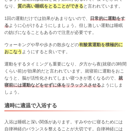
なり、
質の高い睡眠をとることができる
と言われています。
1回の運動だけでは効果があまりないので、
日常的に運動をす
る
ように心がけるようにしましょう。但し激しい運動は睡眠
の妨げになることもあるので注意が必要です。
ウォーキングや早や歩きの散歩などの
有酸素運動を積極的に
おこなう
ようにすると良いです。
運動をするタイミングも重要になり、夕方から夜(就寝の3時間
くらい前)が効果的だと言われています。就寝前に運動をおこ
なうと、脳が活性化されてしまい寝つきが悪くなるので、
就
寝前には運動などをせずに体をリラックスさせる
ようにしま
しょう。
適時に適温で入浴する
入浴は睡眠と深い関係があります。すみやかに寝るためには
自律神経のバランスを整えることが大切です。自律神経には