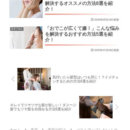
解決するオススメの方法8選を紹
介！
2020年05月19日更新
「おでこが広くて嫌！」こんな悩み
美容の悩み
を解決するおすすめ方法5選を紹
介！
2020年07月04日更新
気付いたら髪型はいつも同じ！？イメチェ
ンするための方法6選を紹介
キレイでツヤツヤな髪が欲しい！ダメージ
髪でもツヤ髪を目指せる方法6選を紹介
ホーム
美容
美容の悩み
バストアップしたい！小