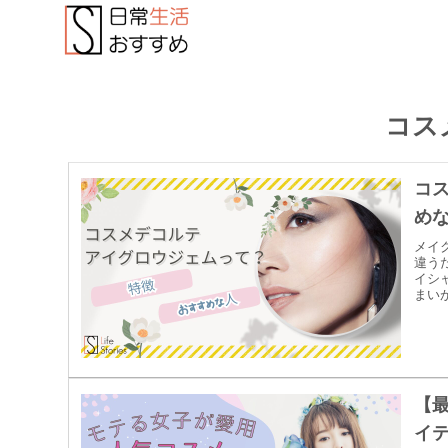
コス
コ
め
メイ
違う
イシ
まい
印象
を解
す。
いで
まし
【
イテ