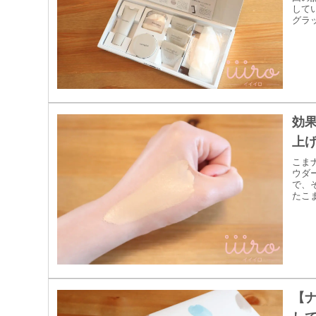
して
グラッ
効
上
こま
ウダ
で、
たこ
【