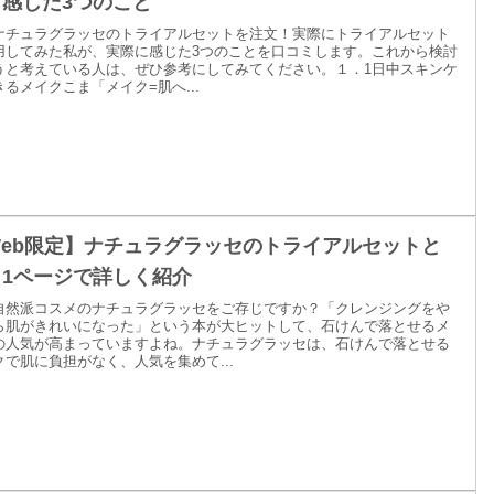
て感じた3つのこと
ナチュラグラッセのトライアルセットを注文！実際にトライアルセット
用してみた私が、実際に感じた3つのことを口コミします。これから検討
うと考えている人は、ぜひ参考にしてみてください。１．1日中スキンケ
るメイクこま「メイク=肌へ...
Web限定】ナチュラグラッセのトライアルセットと
？1ページで詳しく紹介
自然派コスメのナチュラグラッセをご存じですか？「クレンジングをや
ら肌がきれいになった」という本が大ヒットして、石けんで落とせるメ
の人気が高まっていますよね。ナチュラグラッセは、石けんで落とせる
クで肌に負担がなく、人気を集めて...