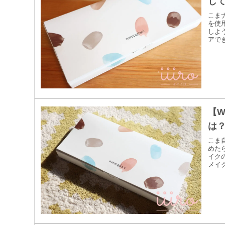
し
こま
を使
しよ
アでき
【
は
こま
めた
イク
メイ