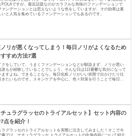
なPOLAですが、最近話題なのがカラフルな色味のファンデーションで
ファンデーションとは思えないような色をしていますが、その効果は素
しいと人気を集めているファンデーションでもあるのです。
粧ノリが悪くなってしまう！毎日ノリがよくなるため
すすめ方法7選
イクをしていて、うまくファンデーションなどが馴染まず、ノリが悪い
は誰もが経験していることでしょう。そんな日は1日憂鬱な気分になって
いますよね。できることなら、毎日化粧ノリがいい状態で出かけたり仕
行きたいものです。スキンケアを中心に、色々対策を行うことで毎日ノ
よくすることは可能なのです。
ナチュラグラッセのトライアルセット】セット内容の
7点を紹介！
ュラグラッセのトライアルセットを実際に注文してみました！そこで今
記事では、ナチュラグラッセ トライアルセットの中身内容について紹介