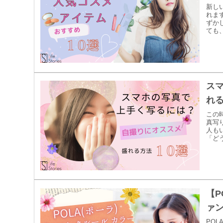
新し
れま
ずか
ても
のケ
るチ
10
ス
れる
この
真写
人も
「ど
をご
【P
ァ
PO