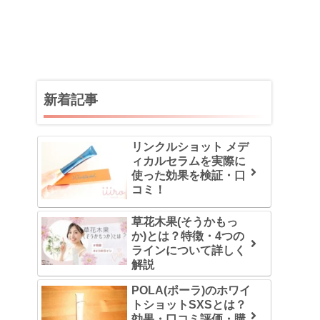
新着記事
リンクルショット メデ
ィカルセラムを実際に
使った効果を検証・口
コミ！
草花木果(そうかもっ
か)とは？特徴・4つの
ラインについて詳しく
解説
POLA(ポーラ)のホワイ
トショットSXSとは？
効果・口コミ評価・購