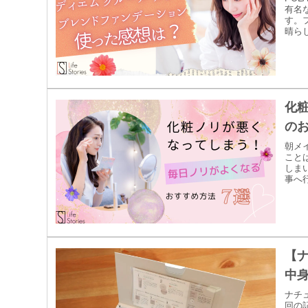
有名
す。
晴ら
化
のお
朝メ
こと
しま
事へ
リを
【
中身
ナチ
回の