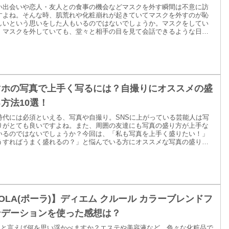
い出会いや恋人・友人との食事の機会などマスクを外す瞬間は不意に訪
すよね。そんな時、肌荒れや化粧崩れが起きていてマスクを外すのが恥
しいという思いをした人もいるのではないでしょうか。マスクをしてい
、マスクを外していても、堂々と相手の目を見て会話できるような日頃
アをしていることがモテる女子の秘訣！になります。今回は、急に訪れ
ャンスで絶対後悔させない、モテ女子が愛用しているおすすめアイテム
選を紹介！モテ女子を目指している方は要チェックです！
マホの写真で上手く写るには？自撮りにオススメの盛
方法10選！
時代には必須といえる、写真や自撮り。SNSに上がっている芸能人は写
りがとても良いですよね。また、周囲の友達にも写真の盛り方が上手な
いるのではないでしょうか？今回は、「私も写真を上手く盛りたい！」
うすればうまく盛れるの？」と悩んでいる方にオススメな写真の盛り方
紹介します！
OLA(ポーラ)】ディエム クルール カラーブレンドフ
ンデーションを使った感想は？
LAと言えば何を思い浮かべますか？エステや美容液など、色々な化粧品で