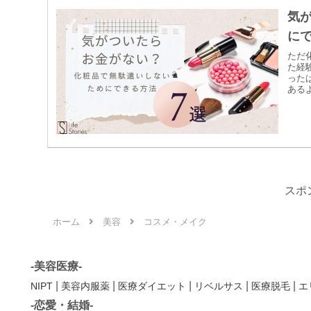
気
にで
ただ
た経
った
ある
スポ
ホーム
美容
コスメ・メイク
-美容医療-
|
|
|
|
|
NIPT
美容内服薬
医療ダイエット
リベルサス
医療脱毛
エ
-恋愛・結婚-