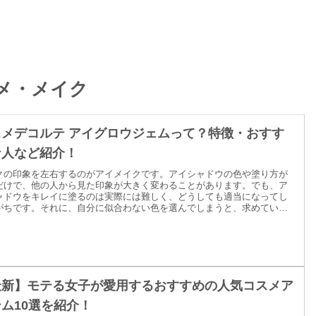
メ・メイク
スメデコルテ アイグロウジェムって？特徴・おすす
な人など紹介！
クの印象を左右するのがアイメイクです。アイシャドウの色や塗り方が
だけで、他の人から見た印象が大きく変わることがあります。でも、ア
ャドウをキレイに塗るのは実際には難しく、どうしても適当になってし
がちです。それに、自分に似合わない色を選んでしまうと、求めていた
からかけ離れてしまうということもあります。そんなアイメイクの悩み
決してくれるアイシャドウが、「コスメデコルテ アイグロウジェム」で
一度はネットや雑誌などで目にしたことがあるという人も多いのではな
しょうか。コスメデコルテ アイグロウジェムについて、詳しく見ていき
ょう。
最新】モテる女子が愛用するおすすめの人気コスメア
ム10選を紹介！