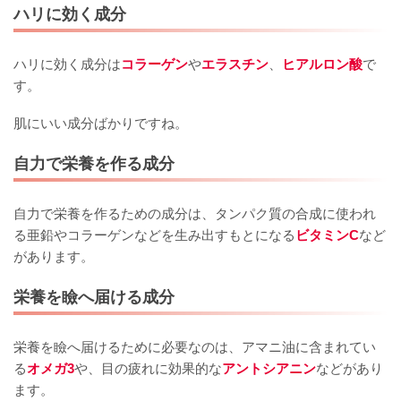
ハリに効く成分
ハリに効く成分は
コラーゲン
や
エラスチン
、
ヒアルロン酸
で
す。
肌にいい成分ばかりですね。
自力で栄養を作る成分
自力で栄養を作るための成分は、タンパク質の合成に使われ
る亜鉛やコラーゲンなどを生み出すもとになる
ビタミンC
など
があります。
栄養を瞼へ届ける成分
栄養を瞼へ届けるために必要なのは、アマニ油に含まれてい
る
オメガ3
や、目の疲れに効果的な
アントシアニン
などがあり
ます。