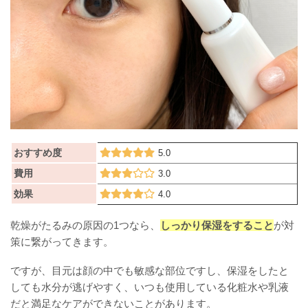
おすすめ度
5.0
費用
3.0
効果
4.0
乾燥がたるみの原因の1つなら、
しっかり保湿をすること
が対
策に繋がってきます。
ですが、目元は顔の中でも敏感な部位ですし、保湿をしたと
しても水分が逃げやすく、いつも使用している化粧水や乳液
だと満足なケアができないことがあります。