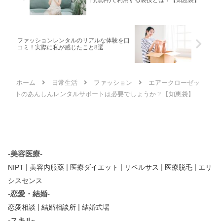
ファッションレンタルのリアルな体験を口
コミ！実際に私が感じたこと8選
ホーム
日常生活
ファッション
エアークローゼッ
トのあんしんレンタルサポートは必要でしょうか？【知恵袋】
-美容医療-
|
|
|
|
|
NIPT
美容内服薬
医療ダイエット
リベルサス
医療脱毛
エリ
シスセンス
-恋愛・結婚-
|
|
恋愛相談
結婚相談所
結婚式場
-スキル-