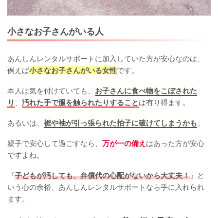
小さなお子さんがいる人
あんしんレンタルサポートに加入していた方が安心なのは、
例えば
小さなお子さんがいる女性
です。
本人は気を付けていても、
お子さんに食べ物をこぼされた
り
、
汚れた手で服を触られたりすること
は有り得ます。
あるいは、
裾や袖が引っ張られた拍子に破けてしまうかも
。
親子で安心して過ごすなら、
万が一の備え
はあった方が安心
ですよね。
『
子どもが汚しても、弁償代の心配がないから大丈夫！
』と
いう心の余裕、あんしんレンタルサポートなら手に入れられ
ます。