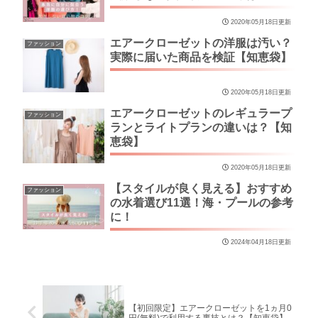
2020年05月18日更新
エアークローゼットの洋服は汚い？
ファッション
実際に届いた商品を検証【知恵袋】
2020年05月18日更新
エアークローゼットのレギュラープ
ファッション
ランとライトプランの違いは？【知
恵袋】
2020年05月18日更新
【スタイルが良く見える】おすすめ
ファッション
の水着選び11選！海・プールの参考
に！
2024年04月18日更新
【初回限定】エアークローゼットを1ヵ月0
円(無料)で利用する裏技とは？【知恵袋】