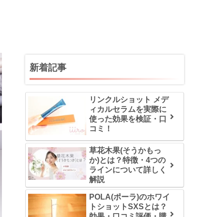
新着記事
リンクルショット メデ
ィカルセラムを実際に
使った効果を検証・口
コミ！
草花木果(そうかもっ
か)とは？特徴・4つの
ラインについて詳しく
解説
POLA(ポーラ)のホワイ
トショットSXSとは？
効果・口コミ評価・購