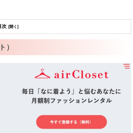
目次
ット）