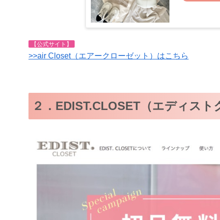
【公式サイト】
>>air Closet（エアークローゼット）はこちら
２．EDIST.CLOSET（エディス