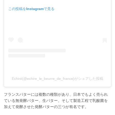
この投稿をInstagramで見る
Echiré(@echire_le_beurre_de_france)がシェアした投稿
フランスバターには複数の種類があり、日本でもよく売られ
ている無発酵バター、生バター、そして製造工程で乳酸菌を
加えて発酵させた発酵バターの三つが有名です。