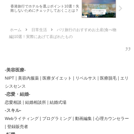
香港旅行でホテルを選ぶポイント10選！失
敗しないためにチェックしておくことは？
ホーム
日常生活
パリ旅行のおすすめお土産(食べ物
編)10選！実際にあげて喜ばれたもの
-美容医療-
|
|
|
|
|
NIPT
美容内服薬
医療ダイエット
リベルサス
医療脱毛
エリ
シスセンス
-恋愛・結婚-
|
|
恋愛相談
結婚相談所
結婚式場
-スキル-
|
|
|
Webライティング
プログラミング
動画編集
心理カウンセラー
|
登録販売者