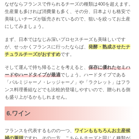
なぜならフランスで作られるチーズの種類は400を超えます。
生産量も多ければ消費量も多く、その分、日本よりも格安で
美味しいチーズが販売されているので、狙いを絞ってお土産
にしてみましょう。
まず、日本ではなじみ深いプロセスチーズも美味しいです
が、せっかくフランスに行ったならば、
発酵・熟成させたナ
チュラルチーズがおすすめ
です。
そして運んで持ち帰ることを考えると、
保存に優れたセミハ
ードやハードタイプが最適
でしょう。ハードタイプである
「パルミジャーノ・レッジャーノ」や「ラクレット」はフラ
ンス料理番組などでも比較的登場しやすいので、贈られる側
も盛り上がるかもしれません。
6.ワイン
フランスを代表するものの一つ、
ワインももちろんお土産候
補の筆頭
ですね。その一方、こちらもチーズと同じく種類が