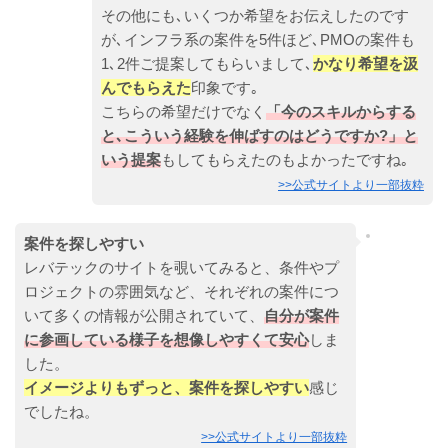
その他にも､いくつか希望をお伝えしたのです
が､インフラ系の案件を5件ほど､PMOの案件も
1､2件ご提案してもらいまして､
かなり希望を汲
んでもらえた
印象です｡
こちらの希望だけでなく
「今のスキルからする
と､こういう経験を伸ばすのはどうですか?」と
いう提案
もしてもらえたのもよかったですね｡
>>公式サイトより一部抜粋
案件を探しやすい
レバテックのサイトを覗いてみると、条件やプ
ロジェクトの雰囲気など、それぞれの案件につ
いて多くの情報が公開されていて、
自分が案件
に参画している様子を想像しやすくて安心
しま
した。
イメージよりもずっと、案件を探しやすい
感じ
でしたね。
>>公式サイトより一部抜粋