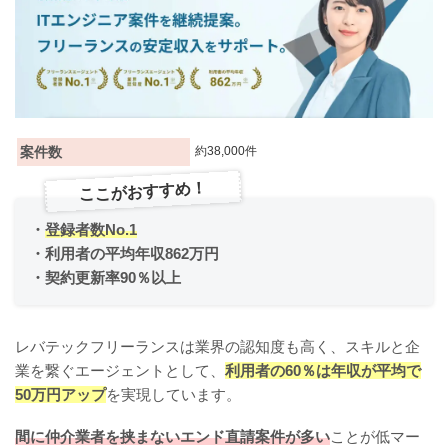
案件数
約38,000件
ここがおすすめ！
・
登録者数No.1
・利用者の平均年収862万円
・契約更新率90％以上
レバテックフリーランスは業界の認知度も高く、スキルと企
業を繋ぐエージェントとして、
利用者の60％は年収が平均で
50万円アップ
を実現しています。
間に仲介業者を挟まないエンド直請案件が多い
ことが低マー