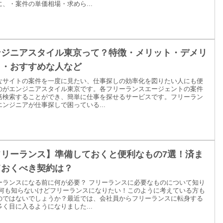
に、・案件の単価相場・求めら...
ンジニアスタイル東京って？特徴・メリット・デメリ
ト・おすすめな人など
なサイトの案件を一度に見たい、仕事探しの効率化を図りたい人にも便
のがエンジニアスタイル東京です。各フリーランスエージェントの案件
括検索することができ、簡単に仕事を探せるサービスです。フリーラン
エンジニアが仕事探しで困っている...
フリーランス】準備しておくと便利なもの7選！済ま
ておくべき契約は？
ーランスになる前に何が必要？ フリーランスに必要なものについて知り
 何も知らないけどフリーランスになりたい！このように考えている方も
のではないでしょうか？最近では、会社員からフリーランスに転身する
多く目に入るようになりました...