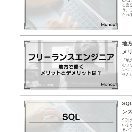
C#
る言
う。
られ
地
メ
「地
むフ
ンジ
せん
S
ンス
SQ
いま
るだ