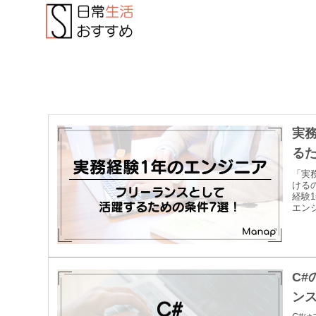
実
るた
「実
ける
経験
エン
C
ンス