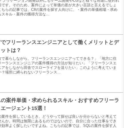
はアプリケーション開発以外にもゲーム開発やCGなど様々な用途に使われ
語です。そのため、案件によって単価の差が大きい言語と言えるでしょ
こちらの記事では、C#の案件を探す人向けに、・案件の単価相場・求め
るスキル・案件の獲得方法な...
方でフリーランスエンジニアとして働くメリットとデ
リットは？
方で暮らしながら、フリーランスエンジニアってできる？」「地方に住
リーランスエンジニアの案件獲得の方法が知りたい」「フリーランスエ
ニアをしながら田舎でスローライフを送りたい」このように考えていま
か？場所に縛られないフリーランス...
QLの案件単価・求められるスキル・おすすめフリーラ
エージェント15選！
Lの案件を探しているとき、どうやって探せば良いか分からないと考えて
せんか。時間は無限にあるものではないので、自分に合った仕事をでき
け効率よく探したいですよね。こちらの記事では、SQLの案件を探す人