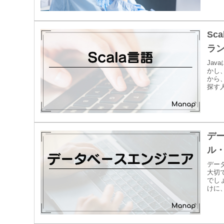
Sc
ラン
Ja
かし
から、
探す人
デ
ル
デー
大切
でし
けに