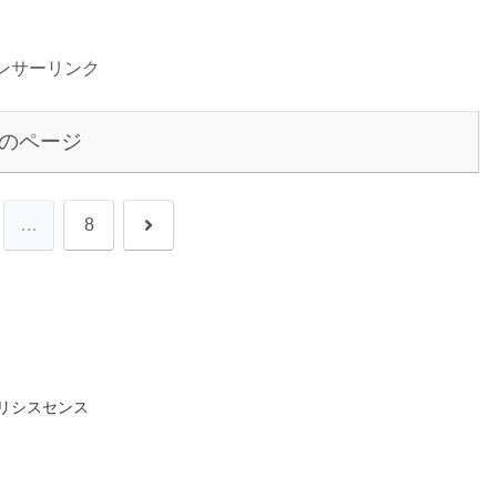
ンサーリンク
のページ
次
…
8
へ
リシスセンス