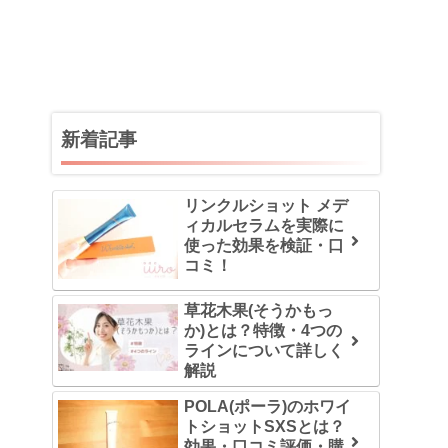
新着記事
リンクルショット メデ
ィカルセラムを実際に
使った効果を検証・口
コミ！
草花木果(そうかもっ
か)とは？特徴・4つの
ラインについて詳しく
解説
POLA(ポーラ)のホワイ
トショットSXSとは？
効果・口コミ評価・購