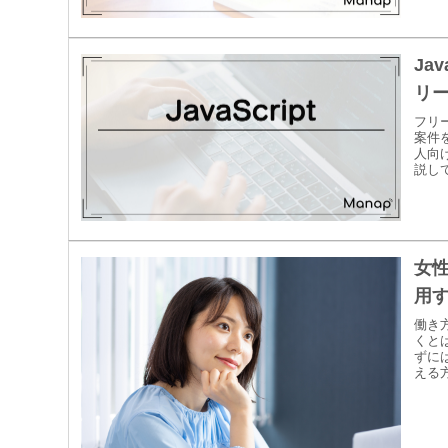
Ja
リー
フリ
案件を
人向
説して
女
用
働き
くと
ずに
える