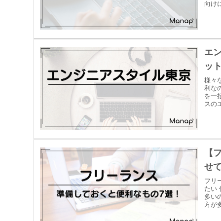
向け
エ
ッ
様々
利な
を一
スの
【
せ
フリ
たい
多い
方が