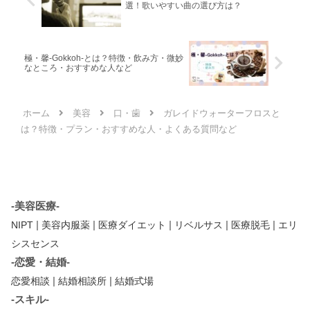
選！歌いやすい曲の選び方は？
極・馨-Gokkoh-とは？特徴・飲み方・微妙
なところ・おすすめな人など
ホーム
美容
口・歯
ガレイドウォーターフロスと
は？特徴・プラン・おすすめな人・よくある質問など
-美容医療-
|
|
|
|
|
NIPT
美容内服薬
医療ダイエット
リベルサス
医療脱毛
エリ
シスセンス
-恋愛・結婚-
|
|
恋愛相談
結婚相談所
結婚式場
-スキル-