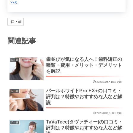
>>X
口・歯
関連記事
歯並びが気になる人へ！歯科矯正の
口・歯
種類・費用・メリット・デメリット
を解説
2020年05月18日更新
パールホワイトPro EX+の口コミ・
口・歯
評判は？特徴やおすすめな人など解
説
2023年03月08日更新
TaVaTeee(タヴァティー)の口コミ・
口・歯
評判は？特徴やおすすめな人など解