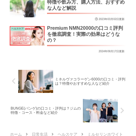
特徴や飲み方、購入方法、おすすめ
な人など解説
2023年03月02日更新
Premium NMN20000の口コミ評判
ヘルスケア
を徹底調査！実際の効果はどうな
の？
2024年09月17日更新
ミネルヴァコラーゲン6000の口コミ・評判
は？特徴やおすすめな人など紹介
BUNGE(バンゲ)の口コミ・評判は？ジムの
特徴・コース・料金など紹介
ホーム
日常生活
ヘルスケア
ミルセリンホワイト