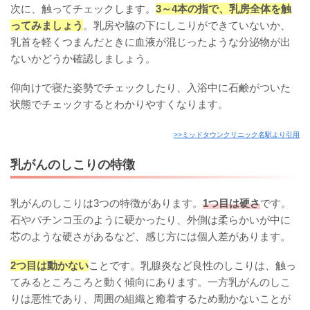
次に、触ってチェックします。
3～4本の指で、乳房全体を触
ってみましょう
。乳房や脇の下にしこりができていないか、
乳首を軽くつまんだときに血液が混じったような分泌物が出
ないかどうか確認しましょう。
仰向けで寝た姿勢でチェックしたり、入浴中に石鹸がついた
状態でチェックするとわかりやすくなります。
>>ミッドタウンクリニック名駅より引用
乳がんのしこりの特徴
乳がんのしこりは3つの特徴があります。
1つ目は硬さ
です。
石やパチンコ玉のように硬かったり、外側は柔らかいが中に
芯のような硬さがあるなど、感じ方には個人差があります。
2つ目は動かない
ことです。乳腺炎など良性のしこりは、触っ
てみるところころと動く傾向にあります。一方乳がんのしこ
りは悪性であり、周囲の組織と癒着するため動かないことが