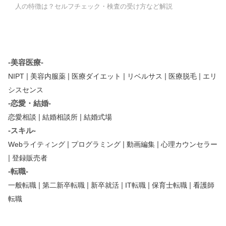
人の特徴は？セルフチェック・検査の受け方など解説
-美容医療-
|
|
|
|
|
NIPT
美容内服薬
医療ダイエット
リベルサス
医療脱毛
エリ
シスセンス
-恋愛・結婚-
|
|
恋愛相談
結婚相談所
結婚式場
-スキル-
|
|
|
Webライティング
プログラミング
動画編集
心理カウンセラー
|
登録販売者
-転職-
|
|
|
|
|
一般転職
第二新卒転職
新卒就活
IT転職
保育士転職
看護師
転職