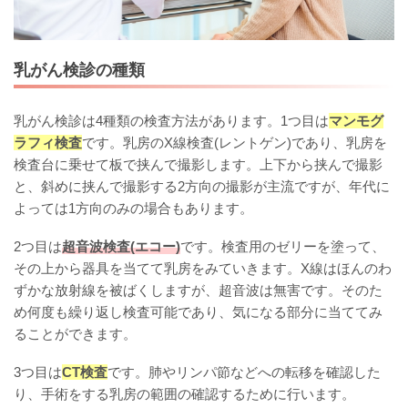
乳がん検診の種類
乳がん検診は4種類の検査方法があります。1つ目は
マンモグ
ラフィ検査
です。乳房のX線検査(レントゲン)であり、乳房を
検査台に乗せて板で挟んで撮影します。上下から挟んで撮影
と、斜めに挟んで撮影する2方向の撮影が主流ですが、年代に
よっては1方向のみの場合もあります。
2つ目は
超音波検査(エコー)
です。検査用のゼリーを塗って、
その上から器具を当てて乳房をみていきます。X線はほんのわ
ずかな放射線を被ばくしますが、超音波は無害です。そのた
め何度も繰り返し検査可能であり、気になる部分に当ててみ
ることができます。
3つ目は
CT検査
です。肺やリンパ節などへの転移を確認した
り、手術をする乳房の範囲の確認するために行います。