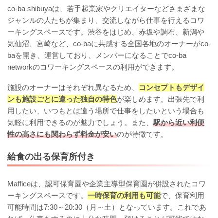
co-ba shibuyaは、若手起業家やクリエイターなどさまざまな
ジャンルの人たちが集まり、交流しながら仕事を行えるコワ
ーキングスペースです。渋谷をはじめ、赤坂や調布、新潟や
気仙沼、宮崎など、co-baに共感する全国各地のオーナーがco-
baを開き、運営しており、メンバーになることでco-ba
networkのコワーキングスペースの利用ができます。
施設のオーナーはそれぞれ異なるため、
コンセプトもデザイ
ンも施設ごとに違った独自の特色
が楽しめます。出張先で利
用したい、いつもとは違う場所で仕事をしたいという場合も
気軽に利用できるのが魅力でしょう。また、
駅から近い利便
性の高さにも関わらず料金が安い
のが特徴です。
給食の出る保育所付き
Mafficeは、認可保育園や企業主導型保育園が併設されたコワ
ーキングスペースです。
一時保育の利用も可能
で、保育利用
可能時間は7:30～20:30（月～土）となっています。これであ