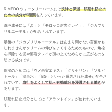
RIMEDO ウォータリーバームには
洗浄と保湿、肌荒れ防止の
ための成分が9種類
も入っています。
洗浄成分には「炭」と「モロッコ溶岩クレイ」、「ジカプリ
リルエーテル」が配合されています。
最後の「ジカプリリルエーテル」はあまり聞かない言葉かも
しれませんがクリームの伸びをよくするためのもので、角栓
を掃除する泥や溶岩クレイが肌の上でなめらかに広がるのを
助ける成分です。
保湿のためには「ウメ果実エキス」「グリセリン」「ソルビ
トール」「温泉水」「BG」といった厳選された成分が配合さ
れていて、
血行をよくして肌へ有効成分を浸透させる働き
が
あります。
肌荒れ防止成分としては「アラントイン」が使われていま
す。