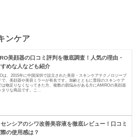
キンケア
IRO美顔器の口コミ評判を徹底調査！人気の理由・
すすめな人なども紹介
IROは、2015年に中国深圳で設立された美容・スキンケアテクノロジーブ
ドで、美顔器や美容ミラーが有名です。加齢とともに普段のスキンケア
では物足りなくなってきた方、複数の肌悩みがある方にAMIROの美顔器
タリな商品です。こ...
ィセンシアのシワ改善美容液を徹底レビュー！口コミ
実際の使用感は？