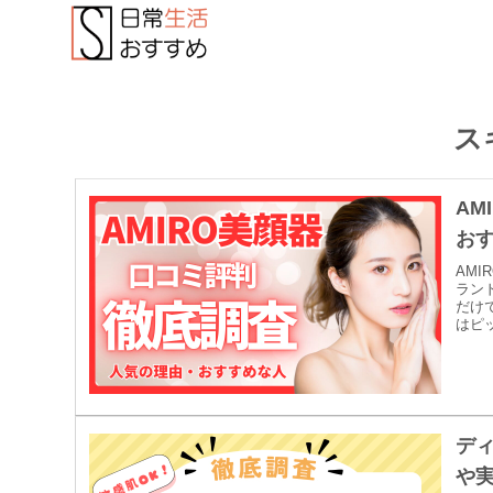
ス
AM
お
AM
ラン
だけ
はピッ
デ
や