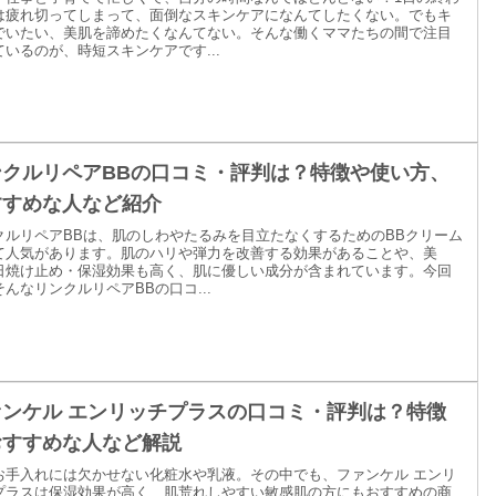
は疲れ切ってしまって、面倒なスキンケアになんてしたくない。でもキ
でいたい、美肌を諦めたくなんてない。そんな働くママたちの間で注目
ているのが、時短スキンケアです...
ンクルリペアBBの口コミ・評判は？特徴や使い方、
すすめな人など紹介
クルリペアBBは、肌のしわやたるみを目立たなくするためのBBクリーム
て人気があります。肌のハリや弾力を改善する効果があることや、美
日焼け止め・保湿効果も高く、肌に優しい成分が含まれています。今回
んなリンクルリペアBBの口コ...
ァンケル エンリッチプラスの口コミ・評判は？特徴
おすすめな人など解説
お手入れには欠かせない化粧水や乳液。その中でも、ファンケル エンリ
プラスは保湿効果が高く、肌荒れしやすい敏感肌の方にもおすすめの商