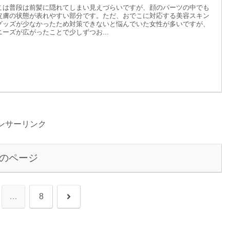
こは普段は前髪に隠れてしまい見えづらいですが、顔のパーツの中でも
皮膚の状態が表れやすい部分です。ただ、おでこに対応する美容スキン
グッズが少なかったため対策できないと悩んでいた女性が多いですが、
ニーズが広がったことで少しずつお...
ンサーリンク
のページ
次
…
8
へ