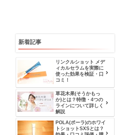
新着記事
リンクルショット メデ
ィカルセラムを実際に
使った効果を検証・口
コミ！
草花木果(そうかもっ
か)とは？特徴・4つの
ラインについて詳しく
解説
POLA(ポーラ)のホワイ
トショットSXSとは？
効果・口コミ評価・購