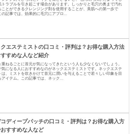
肌トラブルを引き起こす場合があります。しっかりと毛穴の奥まで汚れ
ることができるクレンジング剤を使用することが、美肌への第一歩で
この記事では、効果的に毛穴にアプロ...
ックエステミストの口コミ・評判は？お得な購入方法
おすすめな人など紹介
を重ねるごとに首元が気になってきたという人も少なくないでしょう。
が気になる人におすすめなのがネックエステミストです。ネックエステ
トは、ミストを吹きかけて首元に潤いを与えることで若々しい印象を目
るアイテム。この記事では、ネック...
デコディープパッチの口コミ・評判は？お得な購入方
やおすすめな人など