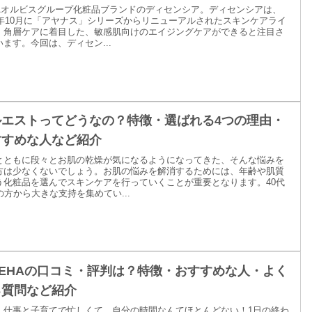
LAオルビスグループ化粧品ブランドのディセンシア。ディセンシアは、
22年10月に「アヤナス」シリーズからリニューアルされたスキンケアライ
、角層ケアに着目した、敏感肌向けのエイジングケアができると注目さ
ます。今回は、ディセン...
ルエストってどうなの？特徴・選ばれる4つの理由・
すすめな人など紹介
とともに段々とお肌の乾燥が気になるようになってきた、そんな悩みを
方は少なくないでしょう。お肌の悩みを解消するためには、年齢や肌質
う化粧品を選んでスキンケアを行っていくことが重要となります。40代
の方から大きな支持を集めてい...
REHAの口コミ・評判は？特徴・おすすめな人・よく
る質問など紹介
、仕事と子育てで忙しくて、自分の時間なんてほとんどない！1日の終わ