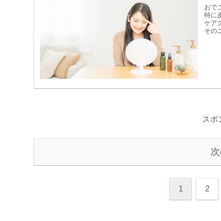
おで
特に
ケア
その
スポ
次
1
2