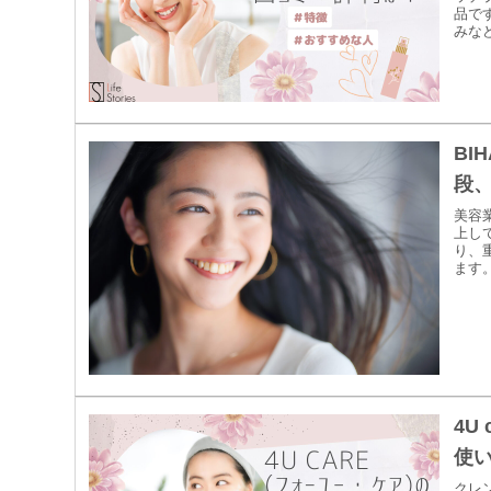
品で
みな
BI
段
美容
上し
り、
ます。
4U
使
クレ