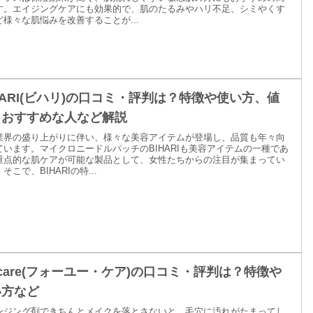
す。エイジングケアにも効果的で、肌のたるみやハリ不足、シミやくす
ど様々な肌悩みを改善することが...
HARI(ビハリ)の口コミ・評判は？特徴や使い方、値
、おすすめな人など解説
業界の盛り上がりに伴い、様々な美容アイテムが登場し、品質も年々向
ています。マイクロニードルパッチのBIHARIも美容アイテムの一種であ
重点的な肌ケアが可能な製品として、女性たちからの注目が集まってい
そこで、BIHARIの特...
 care(フォーユー・ケア)の口コミ・評判は？特徴や
い方など
ンジング剤できちんとメイクを落とさないと、毛穴に汚れがたまってし