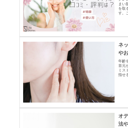
まい
を取
す。
ネ
や
年齡
首元
ミス
指せ
オ
法