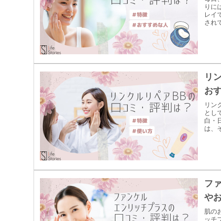
りに
レイ
され
リ
お
リン
とし
白・
は、そ
フ
や
肌の
ッチ