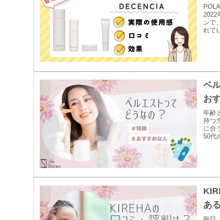
PO
20
ンで
れてい
ベ
お
年齢
持つ
に合
50代
KI
あ
毎日