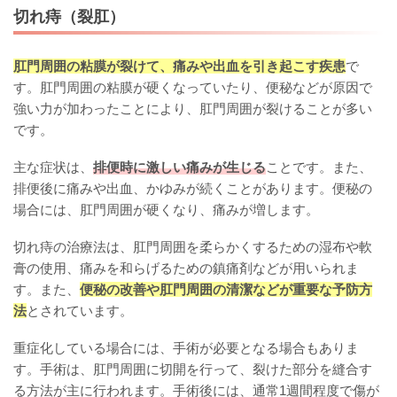
切れ痔（裂肛）
肛門周囲の粘膜が裂けて、痛みや出血を引き起こす疾患
で
す。肛門周囲の粘膜が硬くなっていたり、便秘などが原因で
強い力が加わったことにより、肛門周囲が裂けることが多い
です。
主な症状は、
排便時に激しい痛みが生じる
ことです。また、
排便後に痛みや出血、かゆみが続くことがあります。便秘の
場合には、肛門周囲が硬くなり、痛みが増します。
切れ痔の治療法は、肛門周囲を柔らかくするための湿布や軟
膏の使用、痛みを和らげるための鎮痛剤などが用いられま
す。また、
便秘の改善や肛門周囲の清潔などが重要な予防方
法
とされています。
重症化している場合には、手術が必要となる場合もありま
す。手術は、肛門周囲に切開を行って、裂けた部分を縫合す
る方法が主に行われます。手術後には、通常1週間程度で傷が