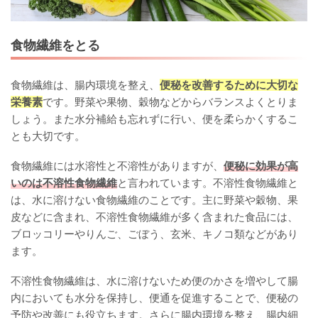
食物繊維をとる
食物繊維は、腸内環境を整え、
便秘を改善するために大切な
栄養素
です。野菜や果物、穀物などからバランスよくとりま
しょう。また水分補給も忘れずに行い、便を柔らかくするこ
とも大切です。
食物繊維には水溶性と不溶性がありますが、
便秘に効果が高
いのは不溶性食物繊維
と言われています。不溶性食物繊維と
は、水に溶けない食物繊維のことです。主に野菜や穀物、果
皮などに含まれ、不溶性食物繊維が多く含まれた食品には、
ブロッコリーやりんご、ごぼう、玄米、キノコ類などがあり
ます。
不溶性食物繊維は、水に溶けないため便のかさを増やして腸
内においても水分を保持し、便通を促進することで、便秘の
予防や改善にも役立ちます。さらに腸内環境を整え、腸内細