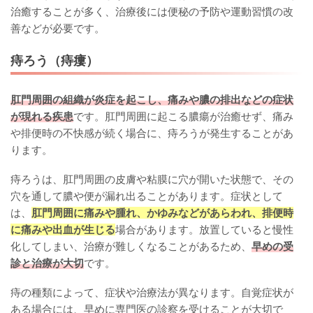
治癒することが多く、治療後には便秘の予防や運動習慣の改
善などが必要です。
痔ろう（痔瘻）
肛門周囲の組織が炎症を起こし、痛みや膿の排出などの症状
が現れる疾患
です。肛門周囲に起こる膿瘍が治癒せず、痛み
や排便時の不快感が続く場合に、痔ろうが発生することがあ
ります。
痔ろうは、肛門周囲の皮膚や粘膜に穴が開いた状態で、その
穴を通して膿や便が漏れ出ることがあります。症状として
は、
肛門周囲に痛みや腫れ、かゆみなどがあらわれ、排便時
に痛みや出血が生じる
場合があります。放置していると慢性
化してしまい、治療が難しくなることがあるため、
早めの受
診と治療が大切
です。
痔の種類によって、症状や治療法が異なります。自覚症状が
ある場合には、早めに専門医の診察を受けることが大切で