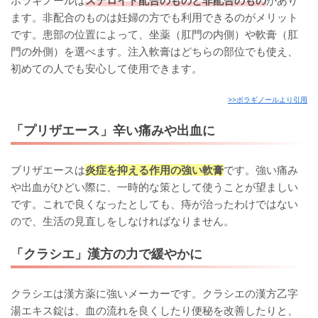
ボラギノールは
ステロイド配合のものと非配合のもの
があり
ます。非配合のものは妊婦の方でも利用できるのがメリット
です。患部の位置によって、坐薬（肛門の内側）や軟膏（肛
門の外側）を選べます。注入軟膏はどちらの部位でも使え、
初めての人でも安心して使用できます。
>>ボラギノールより引用
「プリザエース」辛い痛みや出血に
ブリザエースは
炎症を抑える作用の強い軟膏
です。強い痛み
や出血がひどい際に、一時的な策として使うことが望ましい
です。これで良くなったとしても、痔が治ったわけではない
ので、生活の見直しをしなければなりません。
「クラシエ」漢方の力で緩やかに
クラシエは漢方薬に強いメーカーです。クラシエの漢方乙字
湯エキス錠は、血の流れを良くしたり便秘を改善したりと、