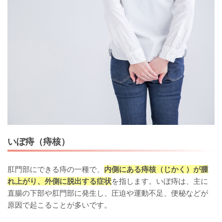
いぼ痔（痔核）
肛門部にできる痔の一種で、
内側にある痔核（じかく）が腫
れ上がり、外側に脱出する症状
を指します。いぼ痔は、主に
直腸の下部や肛門部に発生し、圧迫や運動不足、便秘などが
原因で起こることが多いです。