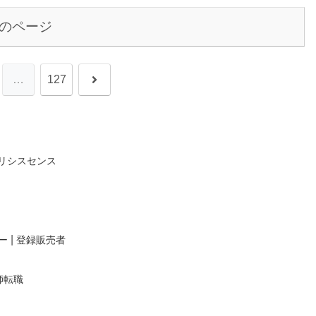
のページ
次
…
127
へ
リシスセンス
|
ー
登録販売者
師転職