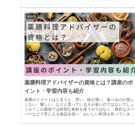
未分類
薬膳料理アドバイザーの資格とは？講座のポ
イント・学習内容も紹介
薬膳のイメージはと言うと、苦い、味が薄い、食べるのが楽し
くない、難しい、などと思っている人が多いのではないでしょ
うか？この講座では特別な食材を使うのではなく、身近なスー
パーなどで手に入る食品を使い、おいしい料理を作っていきま
す。「レシピ通りなら作れる人」になるのではなく、「自分で
その時々の症状に合わせて食材を選択し料理できる人」を目指
せる講座です。