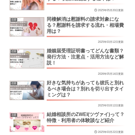
2025年05月20日更新
同棲解消は慰謝料の請求対象にな
恋愛
る？慰謝料を請求する流れ・相場費
用は？
2025年03月12日更新
婚姻届受理証明書ってどんな書類？
恋愛
発行方法・注意点・活用方法など解
説！
2026年05月14日更新
好きな気持ちがあっても彼氏と別れ
恋愛
るべき場合は？別れを切り出すタイ
ミングは？
2025年03月12日更新
結婚相談所のZWEI(ツヴァイ)って？
恋愛
特徴・利用者の体験談など紹介
2025年03月22日更新