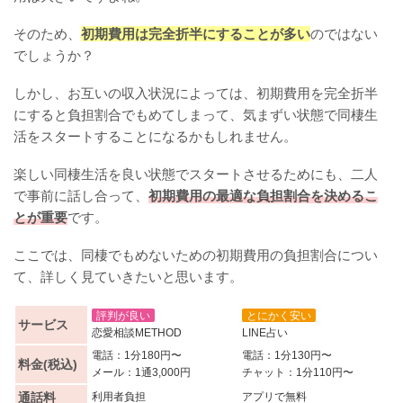
そのため、
初期費用は完全折半にすることが多い
のではない
でしょうか？
しかし、お互いの収入状況によっては、初期費用を完全折半
にすると負担割合でもめてしまって、気まずい状態で同棲生
活をスタートすることになるかもしれません。
楽しい同棲生活を良い状態でスタートさせるためにも、二人
で事前に話し合って、
初期費用の最適な負担割合を決めるこ
とが重要
です。
ここでは、同棲でもめないための初期費用の負担割合につい
て、詳しく見ていきたいと思います。
評判が良い
とにかく安い
サービス
恋愛相談METHOD
LINE占い
電話：1分180円〜
電話：1分130円〜
料金(税込)
メール：1通3,000円
チャット：1分110円〜
通話料
利用者負担
アプリで無料