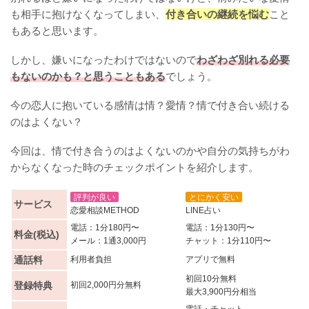
も相手に抱けなくなってしまい、
付き合いの継続を悩む
こと
もあると思います。
しかし、嫌いになったわけではないので
わざわざ別れる必要
もないのかも？と思うこともある
でしょう。
今の恋人に抱いている感情は情？愛情？情で付き合い続ける
のはよくない？
今回は、情で付き合うのはよくないのかや自分の気持ちがわ
からなくなった時のチェックポイントを紹介します。
評判が良い
とにかく安い
サービス
恋愛相談METHOD
LINE占い
電話：1分180円〜
電話：1分130円〜
料金(税込)
メール：1通3,000円
チャット：1分110円〜
通話料
利用者負担
アプリで無料
初回10分無料
登録特典
初回2,000円分無料
最大3,900円分相当