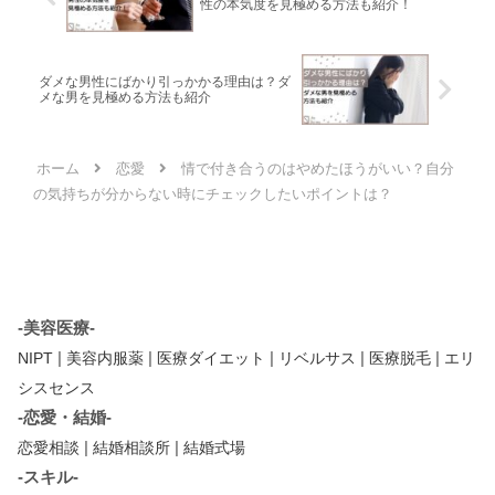
性の本気度を見極める方法も紹介！
ダメな男性にばかり引っかかる理由は？ダ
メな男を見極める方法も紹介
ホーム
恋愛
情で付き合うのはやめたほうがいい？自分
の気持ちが分からない時にチェックしたいポイントは？
-美容医療-
|
|
|
|
|
NIPT
美容内服薬
医療ダイエット
リベルサス
医療脱毛
エリ
シスセンス
-恋愛・結婚-
|
|
恋愛相談
結婚相談所
結婚式場
-スキル-