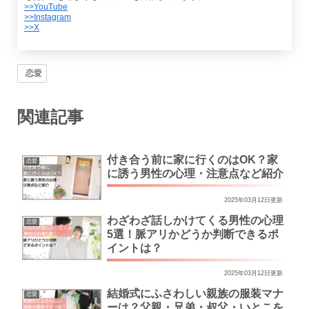
>>YouTube
>>Instagram
>>X
恋愛
関連記事
付き合う前に家に行くのはOK？家
恋愛
に誘う男性の心理・注意点など紹介
2025年03月12日更新
わざわざ話しかけてくる男性の心理
恋愛
5選！脈アリかどうか判断できるポ
イントは？
2025年03月12日更新
結婚式にふさわしい親族の服装マナ
恋愛
ーは？父親・兄弟・叔父・いとこを