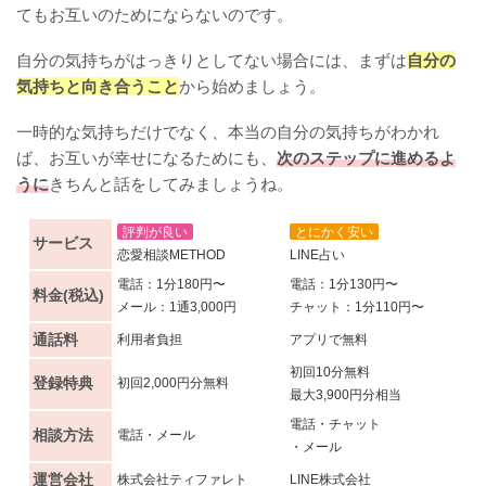
てもお互いのためにならないのです。
自分の気持ちがはっきりとしてない場合には、まずは
自分の
気持ちと向き合うこと
から始めましょう。
一時的な気持ちだけでなく、本当の自分の気持ちがわかれ
ば、お互いが幸せになるためにも、
次のステップに進めるよ
うに
きちんと話をしてみましょうね。
評判が良い
とにかく安い
サービス
恋愛相談METHOD
LINE占い
電話：1分180円〜
電話：1分130円〜
料金(税込)
メール：1通3,000円
チャット：1分110円〜
通話料
利用者負担
アプリで無料
初回10分無料
登録特典
初回2,000円分無料
最大3,900円分相当
電話・チャット
相談方法
電話・メール
・メール
運営会社
株式会社ティファレト
LINE株式会社