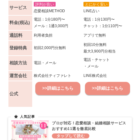
評判が良い
とにかく安い
サービス
恋愛相談METHOD
LINE占い
電話：1分180円〜
電話：1分130円〜
料金(税込)
メール：1通3,000円
チャット：1分110円〜
通話料
利用者負担
アプリで無料
初回10分無料
登録特典
初回2,000円分無料
最大3,900円分相当
電話・チャット
相談方法
電話・メール
・メール
運営会社
株式会社ティファレト
LINE株式会社
>>詳細はこちら
>>詳細はこちら
公式
プロが対応！恋愛相談・結婚相談サービス
おすすめ11選を徹底比較