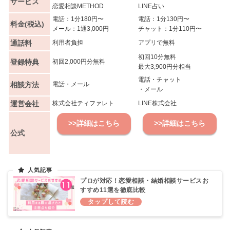
サービス
恋愛相談METHOD
LINE占い
電話：1分180円〜
電話：1分130円〜
料金(税込)
メール：1通3,000円
チャット：1分110円〜
通話料
利用者負担
アプリで無料
初回10分無料
登録特典
初回2,000円分無料
最大3,900円分相当
電話・チャット
相談方法
電話・メール
・メール
運営会社
株式会社ティファレト
LINE株式会社
>>詳細はこちら
>>詳細はこちら
公式
プロが対応！恋愛相談・結婚相談サービスお
すすめ11選を徹底比較