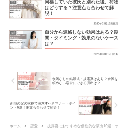
同棲していた彼氏と別れた後、荷物
恋愛
はどうする？注意点も合わせて解
説！
2025年03月12日更新
自分から連絡しない効果はある？期
恋愛
間・タイミング・効果のないケース
は？
2025年03月12日更新
余興なしの結婚式・披露宴はあり？余興を
頼めない場合にできる演出は？
新郎の父の挨拶で注意すべきマナー・ポイ
ント6選！例文も合わせて紹介！
ホーム
恋愛
披露宴におすすめな個性的な演出10選！オ