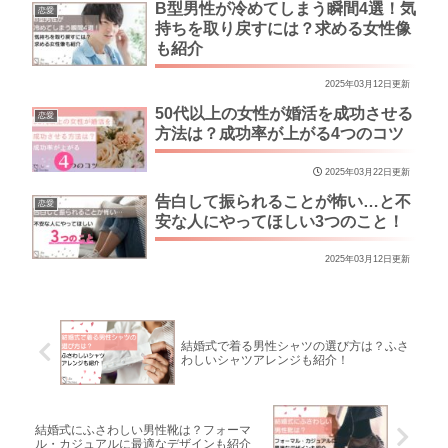
B型男性が冷めてしまう瞬間4選！気
恋愛
持ちを取り戻すには？求める女性像
も紹介
2025年03月12日更新
50代以上の女性が婚活を成功させる
恋愛
方法は？成功率が上がる4つのコツ
2025年03月22日更新
告白して振られることが怖い…と不
恋愛
安な人にやってほしい3つのこと！
2025年03月12日更新
結婚式で着る男性シャツの選び方は？ふさ
わしいシャツアレンジも紹介！
結婚式にふさわしい男性靴は？フォーマ
ル・カジュアルに最適なデザインも紹介