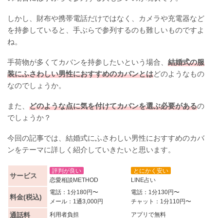
しかし、財布や携帯電話だけではなく、カメラや充電器など
を持参していると、手ぶらで参列するのも難しいものですよ
ね。
手荷物が多くてカバンを持参したいという場合、
結婚式の服
装にふさわしい男性におすすめのカバンとは
どのようなもの
なのでしょうか。
また、
どのような点に気を付けてカバンを選ぶ必要がある
の
でしょうか？
今回の記事では、結婚式にふさわしい男性におすすめのカバ
ンをテーマに詳しく紹介していきたいと思います。
評判が良い
とにかく安い
サービス
恋愛相談METHOD
LINE占い
電話：1分180円〜
電話：1分130円〜
料金(税込)
メール：1通3,000円
チャット：1分110円〜
通話料
利用者負担
アプリで無料