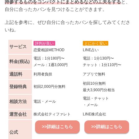
持参するものをコンパクトにまとめるなどの工夫をする
と、
自分に合ったカバンを見つけることができます。
上記を参考に、ぜひ自分に合ったカバンを探してみてくださ
いね。
評判が良い
とにかく安い
サービス
恋愛相談METHOD
LINE占い
電話：1分180円〜
電話：1分130円〜
料金(税込)
メール：1通3,000円
チャット：1分110円〜
通話料
利用者負担
アプリで無料
初回10分無料
登録特典
初回2,000円分無料
最大3,900円分相当
電話・チャット
相談方法
電話・メール
・メール
運営会社
株式会社ティファレト
LINE株式会社
>>詳細はこちら
>>詳細はこちら
公式