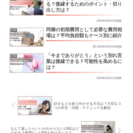
る？復縁するためのポイント・切り
出し方は？
2025年03月12日更新
同棲の初期費用として必要な費用相
恋愛
場は？平均負担額もケース別に紹介
2025年05月20日更新
「今までありがとう」という別れ言
恋愛
葉は復縁できる？可能性を高めるに
は？
2025年03月12日更新
好きな人を振り向かせる方法は？大切な３
つの外見・内面・テクニックを解説
なんて返したらいいかわからないLINEはど
うする？無理なくLINEを続けるには？