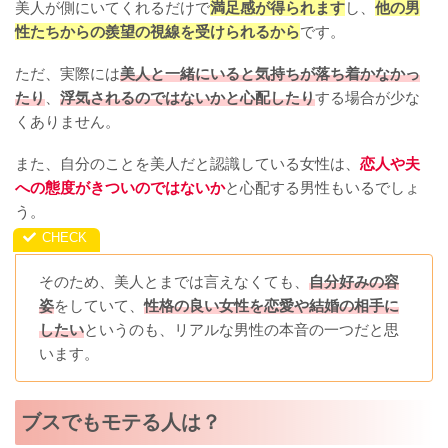
美人が側にいてくれるだけで
満足感が得られます
し、
他の男
性たちからの羨望の視線を受けられるから
です。
ただ、実際には
美人と一緒にいると気持ちが落ち着かなかっ
たり
、
浮気されるのではないかと心配したり
する場合が少な
くありません。
また、自分のことを美人だと認識している女性は、
恋人や夫
への態度がきついのではないか
と心配する男性もいるでしょ
う。
そのため、美人とまでは言えなくても、
自分好みの容
姿
をしていて、
性格の良い女性を恋愛や結婚の相手に
したい
というのも、リアルな男性の本音の一つだと思
います。
ブスでもモテる人は？