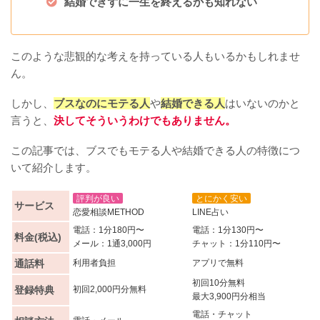
結婚できずに一生を終えるかも知れない
このような悲観的な考えを持っている人もいるかもしれませ
ん。
しかし、
ブスなのにモテる人
や
結婚できる人
はいないのかと
言うと、
決してそういうわけでもありません。
この記事では、ブスでもモテる人や結婚できる人の特徴につ
いて紹介します。
評判が良い
とにかく安い
サービス
恋愛相談METHOD
LINE占い
電話：1分180円〜
電話：1分130円〜
料金(税込)
メール：1通3,000円
チャット：1分110円〜
通話料
利用者負担
アプリで無料
初回10分無料
登録特典
初回2,000円分無料
最大3,900円分相当
電話・チャット