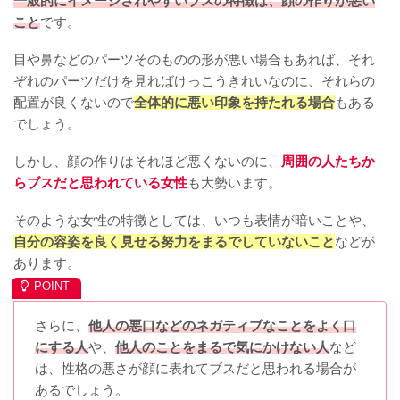
一般的にイメージされやすいブスの特徴は、顔の作りが悪い
こと
です。
目や鼻などのパーツそのものの形が悪い場合もあれば、それ
ぞれのパーツだけを見ればけっこうきれいなのに、それらの
配置が良くないので
全体的に悪い印象を持たれる場合
もある
でしょう。
しかし、顔の作りはそれほど悪くないのに、
周囲の人たちか
らブスだと思われている女性
も大勢います。
そのような女性の特徴としては、いつも表情が暗いことや、
自分の容姿を良く見せる努力をまるでしていないこと
などが
あります。
さらに、
他人の悪口などのネガティブなことをよく口
にする人
や、
他人のことをまるで気にかけない人
など
は、性格の悪さが顔に表れてブスだと思われる場合が
あるでしょう。