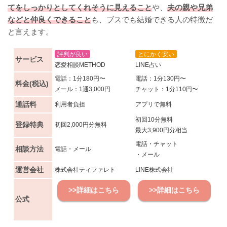
てをしっかりとしてくれそうに見えること
や、
夫の親や兄弟
などと仲良くできること
も、ブスでも結婚できる人の特徴だ
と言えます。
評判が良い
とにかく安い
サービス
恋愛相談METHOD
LINE占い
電話：1分180円〜
電話：1分130円〜
料金(税込)
メール：1通3,000円
チャット：1分110円〜
通話料
利用者負担
アプリで無料
初回10分無料
登録特典
初回2,000円分無料
最大3,900円分相当
電話・チャット
相談方法
電話・メール
・メール
運営会社
株式会社ティファレト
LINE株式会社
>>詳細はこちら
>>詳細はこちら
公式