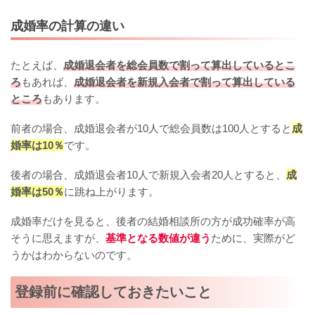
成婚率の計算の違い
たとえば、
成婚退会者を総会員数で割って算出しているとこ
ろ
もあれば、
成婚退会者を新規入会者で割って算出している
ところ
もあります。
前者の場合、成婚退会者が10人で総会員数は100人とすると
成
婚率は10％
です。
後者の場合、成婚退会者10人で新規入会者20人とすると、
成
婚率は50％
に跳ね上がります。
成婚率だけを見ると、後者の結婚相談所の方が成功確率が高
そうに思えますが、
基準となる数値が違う
ために、実際がど
うかはわからないのです。
登録前に確認しておきたいこと