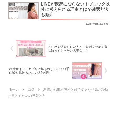
LINEが既読にならない！ブロック以
恋愛
外に考えられる理由とは？確認方法
も紹介
2025年03月12日更新
とにかく結婚したい人へ！婚活を始める前
に知っておきたい大事なこと
婚活サイト・アプリで騙されないで！相手
の嘘を見破るための方法4選
ホーム
恋愛
悪質な結婚相談所とは？ダメな結婚相談所
を避けるための見分け方