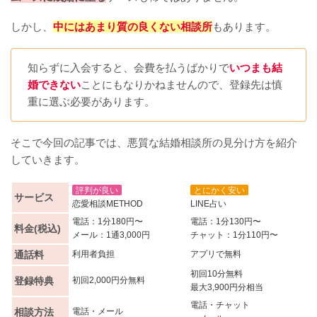
しかし、
中にはあまり質の良くない相談所
もあります。
知らずに入会すると、会費を払うばかりで
いつまも結
婚できない
ことにもなりかねませんので、登録先は慎
重に選ぶ必要があります。
そこで今回の記事では、悪質な結婚相談所の見分け方を紹介
していきます。
評判が良い
とにかく安い
サービス
恋愛相談METHOD
LINE占い
電話：1分180円〜
電話：1分130円〜
料金(税込)
メール：1通3,000円
チャット：1分110円〜
通話料
利用者負担
アプリで無料
初回10分無料
登録特典
初回2,000円分無料
最大3,900円分相当
電話・チャット
相談方法
電話・メール