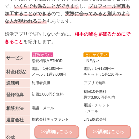
で、
いくらでも偽ることができます
し、
プロフィール写真も
加工することができる
ので、
実際に会ってみると別人のよう
な人が現われること
もあります。
婚活アプリで失敗しないために、
相手の嘘を見破るためにで
きること
を紹介します。
評判が良い
とにかく安い
サービス
恋愛相談METHOD
LINE占い
電話：1分180円〜
電話：1分130円〜
料金(税込)
メール：1通3,000円
チャット：1分110円〜
通話料
利用者負担
アプリで無料
初回10分無料
登録特典
初回2,000円分無料
最大3,900円分相当
電話・チャット
相談方法
電話・メール
・メール
運営会社
株式会社ティファレト
LINE株式会社
>>詳細はこちら
>>詳細はこちら
公式