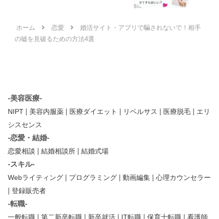
ホーム
恋愛
婚活サイト・アプリで騙されないで！相手
の嘘を見破るための方法4選
-美容医療-
|
|
|
|
|
NIPT
美容内服薬
医療ダイエット
リベルサス
医療脱毛
エリ
シスセンス
-恋愛・結婚-
|
|
恋愛相談
結婚相談所
結婚式場
-スキル-
|
|
|
Webライティング
プログラミング
動画編集
心理カウンセラー
|
登録販売者
-転職-
|
|
|
|
|
一般転職
第二新卒転職
新卒就活
IT転職
保育士転職
看護師