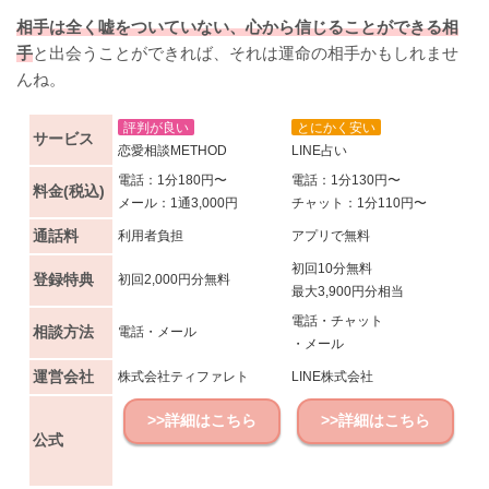
相手は全く嘘をついていない、心から信じることができる相
手
と出会うことができれば、それは運命の相手かもしれませ
んね。
評判が良い
とにかく安い
サービス
恋愛相談METHOD
LINE占い
電話：1分180円〜
電話：1分130円〜
料金(税込)
メール：1通3,000円
チャット：1分110円〜
通話料
利用者負担
アプリで無料
初回10分無料
登録特典
初回2,000円分無料
最大3,900円分相当
電話・チャット
相談方法
電話・メール
・メール
運営会社
株式会社ティファレト
LINE株式会社
>>詳細はこちら
>>詳細はこちら
公式