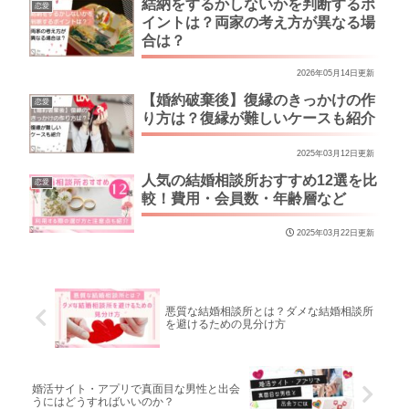
結納をするかしないかを判断するポ
恋愛
イントは？両家の考え方が異なる場
合は？
2026年05月14日更新
【婚約破棄後】復縁のきっかけの作
恋愛
り方は？復縁が難しいケースも紹介
2025年03月12日更新
人気の結婚相談所おすすめ12選を比
恋愛
較！費用・会員数・年齢層など
2025年03月22日更新
悪質な結婚相談所とは？ダメな結婚相談所
を避けるための見分け方
婚活サイト・アプリで真面目な男性と出会
うにはどうすればいいのか？