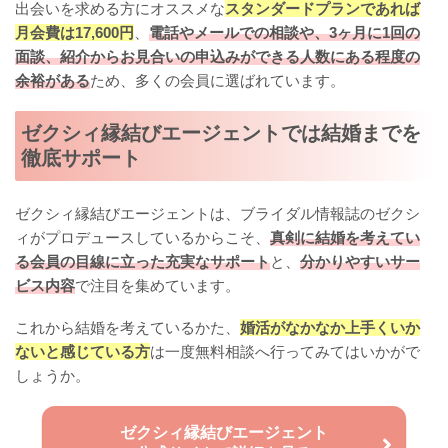
出会いを求める方にオススメな
スタンダードプランであれば
月会費は17,600円
、
電話やメールでの相談や、3ヶ月に1回の
面談、紹介からお見合いの申込みができる人数にある程度の
余裕がある
ため、多くの会員に選ばれています。
ゼクシィ縁結びエージェントでは結婚までを
徹底サポート
ゼクシィ縁結びエージェントは、ブライダル情報誌のゼクシ
ィがプロデュースしているからこそ、
真剣に結婚を考えてい
る会員の目線に立った充実なサポート
と、
分かりやすいサー
ビス内容
で注目を集めています。
これから結婚を考えているかた、
婚活がなかなか上手くいか
ないと感じている方
は一度無料相談へ行ってみてはいかがで
しょうか。
ゼクシィ縁結びエージェント