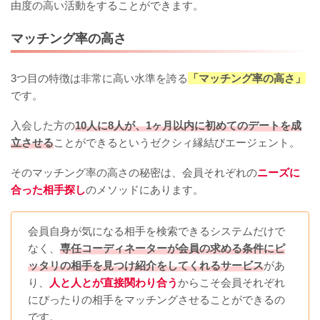
由度の高い活動をすることができます。
マッチング率の高さ
3つ目の特徴は非常に高い水準を誇る
「マッチング率の高さ」
です。
入会した方の
10人に8人が、1ヶ月以内に初めてのデートを成
立させる
ことができるというゼクシィ縁結びエージェント。
そのマッチング率の高さの秘密は、会員それぞれの
ニーズに
合った相手探し
のメソッドにあります。
会員自身が気になる相手を検索できるシステムだけで
なく、
専任コーディネーターが会員の求める条件にピ
ッタリの相手を見つけ紹介をしてくれるサービス
があ
り、
人と人とが直接関わり合う
からこそ会員それぞれ
にぴったりの相手をマッチングさせることができるの
です。