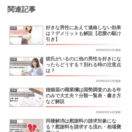
関連記事
好きな男性にあえて連絡しない効果
恋愛
は？デメリットも解説【恋愛の駆け
引き】
2025年03月12日更新
彼氏がいるのに他の男性を好きにな
恋愛
ったらどうする？別れる時の注意点
は？
2025年03月12日更新
婚姻届の職業欄は国勢調査のある年
恋愛
のみで大丈夫？分類一覧表・書き方
など解説
2026年05月14日更新
同棲解消は慰謝料の請求対象にな
恋愛
る？慰謝料を請求する流れ・相場費