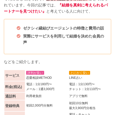
れています。今回の記事では、
『結婚を真剣に考えられるパ
ートナーを見つけたい』
と考えている人に向けて、
ゼクシィ縁結びエージェントの特徴と費用の話
実際にサービスを利用して結婚を決めた会員の
声
などをご紹介します。
評判が良い
とにかく安い
サービス
恋愛相談METHOD
LINE占い
電話：1分180円〜
電話：1分130円〜
料金(税込)
メール：1通3,000円
チャット：1分110円〜
通話料
利用者負担
アプリで無料
初回10分無料
登録特典
初回2,000円分無料
最大3,900円分相当
電話・チャット