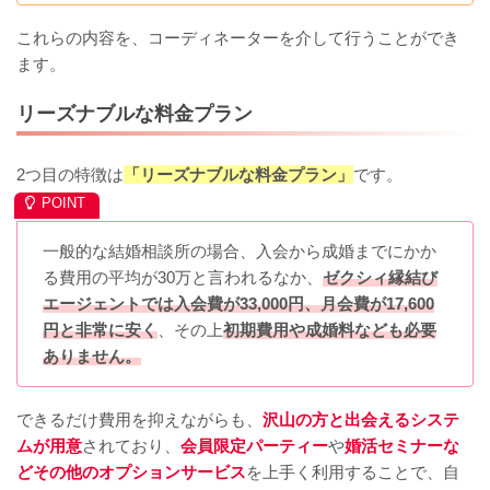
これらの内容を、コーディネーターを介して行うことができ
ます。
リーズナブルな料金プラン
2つ目の特徴は
「リーズナブルな料金プラン」
です。
一般的な結婚相談所の場合、入会から成婚までにかか
る費用の平均が30万と言われるなか、
ゼクシィ縁結び
エージェントでは入会費が33,000円、月会費が17,600
円と非常に安く
、その上
初期費用や成婚料なども必要
ありません。
できるだけ費用を抑えながらも、
沢山の方と出会えるシステ
ムが用意
されており、
会員限定パーティー
や
婚活セミナーな
どその他のオプションサービス
を上手く利用することで、自