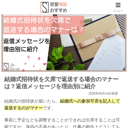
メニュー
結婚式招待状を欠席で返送する場合のマナー
は？返信メッセージを理由別に紹介
2026年05月14日更新
結婚式の招待状が届いたら、
結婚式への参加可否を記入して
返送するのがマナー
です。
事前に予定などを調整することができれば出席することは可
能ですが、身内の不幸があったり、仕事の都合上どうしても