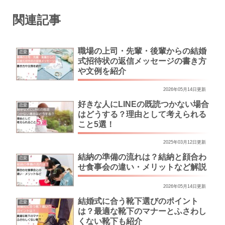
関連記事
職場の上司・先輩・後輩からの結婚
恋愛
式招待状の返信メッセージの書き方
や文例を紹介
2026年05月14日更新
好きな人にLINEの既読つかない場合
恋愛
はどうする？理由として考えられる
こと5選！
2025年03月12日更新
結納の準備の流れは？結納と顔合わ
恋愛
せ食事会の違い・メリットなど解説
2026年05月14日更新
結婚式に合う靴下選びのポイント
恋愛
は？最適な靴下のマナーとふさわし
くない靴下も紹介