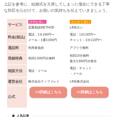
上記を参考に、結婚式を欠席してしまった場合にできる丁寧
な対応を心がけて、お祝いの気持ちを伝えていきましょう。
評判が良い
とにかく安い
サービス
恋愛相談METHOD
LINE占い
電話：1分180円〜
電話：1分130円〜
料金(税込)
メール：1通3,000円
チャット：1分110円〜
通話料
利用者負担
アプリで無料
初回10分無料
登録特典
初回2,000円分無料
最大3,900円分相当
電話・チャット
相談方法
電話・メール
・メール
運営会社
株式会社ティファレト
LINE株式会社
>>詳細はこちら
>>詳細はこちら
公式