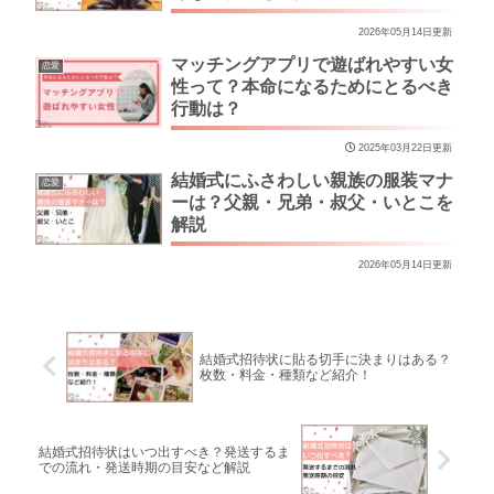
2026年05月14日更新
マッチングアプリで遊ばれやすい女
恋愛
性って？本命になるためにとるべき
行動は？
2025年03月22日更新
結婚式にふさわしい親族の服装マナ
恋愛
ーは？父親・兄弟・叔父・いとこを
解説
2026年05月14日更新
結婚式招待状に貼る切手に決まりはある？
枚数・料金・種類など紹介！
結婚式招待状はいつ出すべき？発送するま
での流れ・発送時期の目安など解説