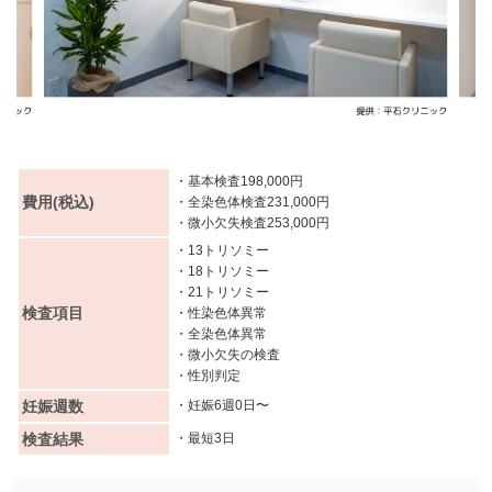
・基本検査198,000円
費用(税込)
・全染色体検査231,000円
・微小欠失検査253,000円
・13トリソミー
・18トリソミー
・21トリソミー
検査項目
・性染色体異常
・全染色体異常
・微小欠失の検査
・性別判定
妊娠週数
・妊娠6週0日〜
検査結果
・最短3日