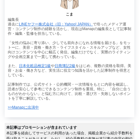
こま
編集長
過去に
LINEヤフー株式会社（旧：Yahoo! JAPAN）
で培ったメディア運
営・コンテンツ制作の経験を活かし、現在はManapの編集長として記事制
作・編集・監修を担当している。
「女性の悩みに寄り添い、少しでも前向きになれる情報を届ける」をモッ
トーに、美容・資格・働き方・ライフスタイル・スキルアップなど、女性
向けコンテンツを中心に幅広く発信。編集だけでなく、実際のライティン
グや企画立案まで一貫して携わっている。
また、
日本化粧品検定1級
や
日商簿記2級
をはじめ、複数の資格を取得。美
容・お金・働き方など、実生活に役立つ知識を活かした記事制作を得意と
している。
記事制作では、公式サイト・公的機関・一次情報をもとに内容を確認し、
読者が安心して参考にできるコンテンツ制作を重視。特に、「自分に合う
ものがわからない」と悩む方に向けて、比較・選び方・失敗しないポイン
トを丁寧に解説している。
>>Manapに出演中
本記事はプロモーションが含まれています
本記事を経由してサービスの利用があった場合、掲載企業から紹介手数料を
受け取ることがあります。ただし、紹介手数料の有無が本記事の内容や順位