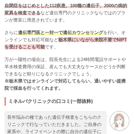
自閉症をはじめとした112疾患、100種の遺伝子、2000の病的
変異を検査できる
など遺伝専門のクリニックならではのプラ
ンが豊富に用意されています。
さらに
遺伝専門医と一対一で遺伝カウンセリング
を行い、オ
ンラインでも対応可能など
栃木県にいながら来院不要でNIPT
を受けることも可能
です。
万が一陽性の場合は、院長先生による24時間電話サポートや
羊水検査費用の保証、産んでも大丈夫なケースかどうか判断
できるなど頼りになるクリニックでしょう。
※栃木県ではオンラインで対応してもらい、通いやすい提携
院で採血を行ってくれます。
ミネルバクリニックの口コミ(一部抜粋)
長年悩みの種であった遺伝子検査をこちらのク
リニックで行なっていただきました。ご自身の
家系や、ライフイベントの際に自分の遺伝子に