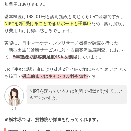
加費用はありません。
基本検査は198,000円と認可施設と同じくらいの金額ですが、
NIPTを2回受けることできサポートも手厚い
ため、認可施設よ
り費用面はお得に感じるでしょう。
実際に、日本マーケティングリサーチ機構が調査を行った
「新型出生前診断サービスに対する顧客満足度調査」におい
て、
5年連続で顧客満足度95％を獲得
しています。
JR「宇都宮駅」東口より徒歩2分と好立地にあるためアクセス
も抜群で
採血前まではキャンセル料も無料
です。
NIPTを迷っている方は無料で相談だけすること
も可能ですよ。
こま
※栃木県では、提携院が採血を行ってくれます。