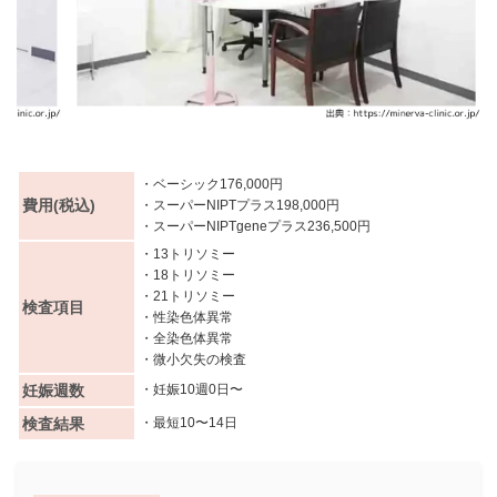
・ベーシック176,000円
費用(税込)
・スーパーNIPTプラス198,000円
・スーパーNIPTgeneプラス236,500円
・13トリソミー
・18トリソミー
・21トリソミー
検査項目
・性染色体異常
・全染色体異常
・微小欠失の検査
妊娠週数
・妊娠10週0日〜
検査結果
・最短10〜14日