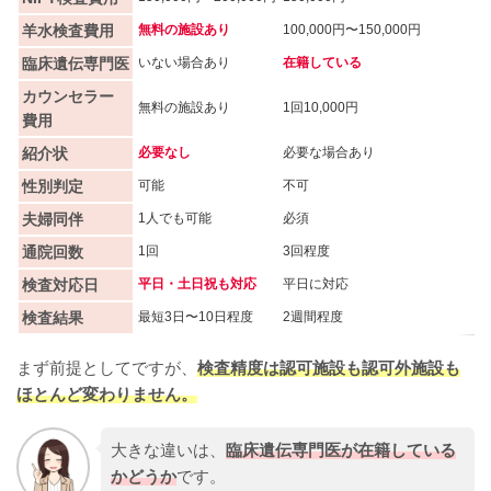
羊水検査費用
無料の施設あり
100,000円〜150,000円
臨床遺伝専門医
いない場合あり
在籍している
カウンセラー
無料の施設あり
1回10,000円
費用
紹介状
必要なし
必要な場合あり
性別判定
可能
不可
夫婦同伴
1人でも可能
必須
通院回数
1回
3回程度
検査対応日
平日・土日祝も対応
平日に対応
検査結果
最短3日〜10日程度
2週間程度
まず前提としてですが、
検査精度は認可施設も認可外施設も
ほとんど変わりません。
大きな違いは、
臨床遺伝専門医が在籍している
かどうか
です。