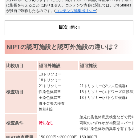
に影響を与えることはありません。コンテンツ内容に関しては、LifeStories
が独自で制作したものです。(
コンテンツ編集ポリシー
)
目次
NIPTの認可施設と認可外施設の違いは？
比較項目
認可外施設
認可施設
13トリソミー
18トリソミー
21トリソミー
21トリソミー(ダウン症候群)
検査項目
性染色体異常
18トリソミー(エドワーズ症候群)
全染色体異常
13トリソミー(パトウ症候群)
微小欠失の検査
性別判定
胎児に染色体疾患検査などで異常
検査条件
特になし
両親のいずれかが均衡型ロバート
過去に染色体数的異常を有する児
NIPT検査費用
150,000円〜200,000円
150,000円