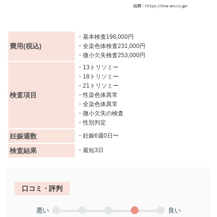
・基本検査198,000円
費用(税込)
・全染色体検査231,000円
・微小欠失検査253,000円
・13トリソミー
・18トリソミー
・21トリソミー
検査項目
・性染色体異常
・全染色体異常
・微小欠失の検査
・性別判定
妊娠週数
・妊娠6週0日〜
検査結果
・最短3日
口コミ・評判
悪い
良い