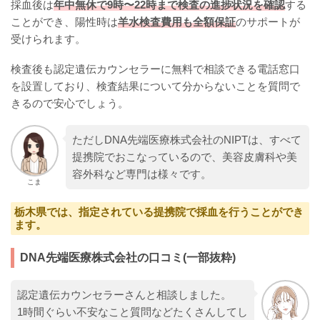
採血後は
年中無休で9時〜22時まで検査の進捗状況を確認
する
ことができ、陽性時は
羊水検査費用も全額保証
のサポートが
受けられます。
検査後も認定遺伝カウンセラーに無料で相談できる電話窓口
を設置しており、検査結果について分からないことを質問で
きるので安心でしょう。
ただしDNA先端医療株式会社のNIPTは、すべて
提携院でおこなっているので、美容皮膚科や美
容外科など専門は様々です。
こま
栃木県では、指定されている提携院で採血を行うことができ
ます。
DNA先端医療株式会社の口コミ(一部抜粋)
認定遺伝カウンセラーさんと相談しました。
1時間ぐらい不安なこと質問などたくさんしてし