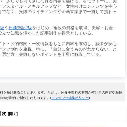
い、少しでも前向きになれる情報を届ける」をモットーに、美
イフスタイル・スキルアップなど、女性向けコンテンツを中心
けでなく、実際のライティングや企画立案まで一貫して携わっ
1級
や
日商簿記2級
をはじめ、複数の資格を取得。美容・お金・
役立つ知識を活かした記事制作を得意としている。
イト・公的機関・一次情報をもとに内容を確認し、読者が安心
テンツ制作を重視。特に、「自分に合うものがわからない」と
・選び方・失敗しないポイントを丁寧に解説している。
料を受け取ることがあります。ただし、紹介手数料の有無が本記事の内容や順位
riesが独自で制作したものです。(
コンテンツ編集ポリシー
)
目次