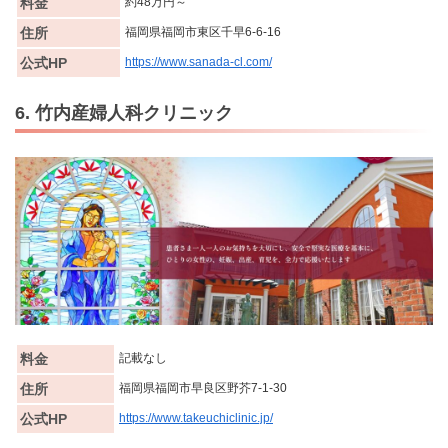
料金
約48万円～
住所
福岡県福岡市東区千早6-6-16
公式HP
https://www.sanada-cl.com/
6. 竹内産婦人科クリニック
料金
記載なし
住所
福岡県福岡市早良区野芥7-1-30
公式HP
https://www.takeuchiclinic.jp/