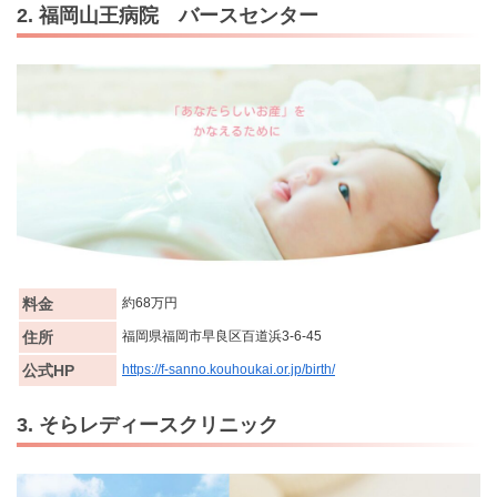
2. 福岡山王病院 バースセンター
料金
約68万円
住所
福岡県福岡市早良区百道浜3-6-45
公式HP
https://f-sanno.kouhoukai.or.jp/birth/
3. そらレディースクリニック