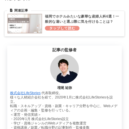
福岡でホテルみたいな豪華な産婦人科6選！一
般的な違いと選ぶ際に気を付けることは？
記事の監修者
増尾 祐弥
株式会社LifeStories
代表取締役。
様々な人材紹介会社を経て、2020年1月に株式会社LifeStoriesを設
立。
転職・スキルアップ・資格・副業・キャリア分野を中心に、Webメデ
ィアの企画・編集・監修を行っている。
＜運営・発信実績＞
・2020年1月 株式会社LifeStories設立
・学び・資格ジャンルのWebメディアを複数運営
・資格講座／副業／転職分野の記事制作・監修多数