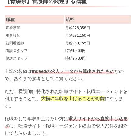
【青森県】看護師の関連する職種
職種
給料
正看護師
月給226,358円
准看護師
月給231,150円
訪問看護師
月給280,155円
看護スタッフ
時給1,260円
健診スタッフ
時給2,730円
上記の数値は
indeedの求人データから算出されたもの
なの
で、あくまで参考としてご覧ください。
ただ、看護師に特化された転職サイト・転職エージェントを
利用することで、
大幅に年収を上げることが可能
になりま
す。
転職をして年収を上げたい方は
求人サイトから直接申し込ま
ず
に、転職サイト・転職エージェント経由で求人案件を紹介
してもらいましょう。