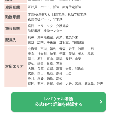
雇用形態
正社員・パート、派遣・紹介予定派遣
常勤(夜勤有り)、日勤常勤、夜勤専従常勤
勤務形態
夜勤専従パート、非常勤
病院、クリニック、介護施設
施設形態
訪問看護、検診センター
病棟、集中治療室、外来、救急外来
配属先
施設、訪問、手術室、透析室、内視鏡室
北海道、宮城、福島、青森、岩手、秋田、山形
東京、神奈川、埼玉、千葉、茨城、栃木、群馬
福井、石川、富山、新潟、長野、山梨
愛知、静岡、岐阜、三重
対応エリア
大阪、兵庫、京都、滋賀、奈良、和歌山
広島、岡山、鳥取、島根、山口
香川、愛媛、徳島、高知
福岡、熊本、佐賀、長崎、大分、宮崎、鹿児島、沖縄
レバウェル看護
公式HPで詳細を確認する