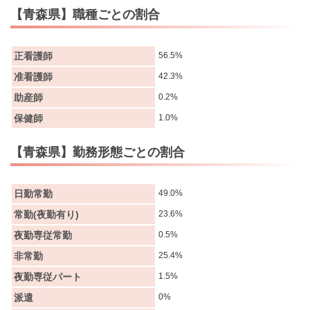
【青森県】職種ごとの割合
正看護師
56.5%
准看護師
42.3%
助産師
0.2%
保健師
1.0%
【青森県】勤務形態ごとの割合
日勤常勤
49.0%
常勤(夜勤有り)
23.6%
夜勤専従常勤
0.5%
非常勤
25.4%
夜勤専従パート
1.5%
派遣
0%