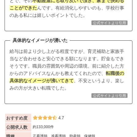
とで、その
不動産屋にも取り次いで頂き、家まで決める
ことができた
んです。有給消化しやすいのも、学校行事
のある私には嬉しいポイントでした。
公式サイトより引用
具体的なイメージが湧いた
給与は前より少し上がる程度ですが、育児補助と家族手
当など合わせると安心できる額になります。貯金もでき
そうです。
職員の雰囲気や周辺の環境、前に紹介した方
からのアドバイスなんかも教えてくれた
ので、
転職後の
具体的なイメージが沸いてきて
、不安というより、楽し
みの方が大きい転職でした。
公式サイトより引用
おすすめ度
4.7
公開求人数
約133,000件
職種
正看護師、准看護師、助産師、保健師