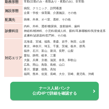
勤務形態
常勤(日勤のみ・夜勤あり・夜勤のみ)、非常勤
病院、クリニック、訪問看護
施設形態
企業・学校・保育園、介護施設、その他
配属先
病棟、外来、オペ室、透析、その他
内科、外科、透析/糖尿病、放射線科、歯科
診療科目
神経科/精神科、小児科/産婦人科、眼科/耳鼻咽喉科/気管食道系
皮膚科/泌尿器科/肛門科、その他
北海道、宮城、福島、青森、岩手、秋田、山形
東京、神奈川、埼玉、千葉、茨城、栃木、群馬
福井、石川、富山、新潟、長野、山梨
愛知、静岡、岐阜、三重
対応エリア
大阪、兵庫、京都、滋賀、奈良、和歌山
広島、岡山、鳥取、島根、山口
香川、愛媛、徳島、高知
福岡、熊本、佐賀、長崎、大分、宮崎、鹿児島、沖縄
ナース人材バンク
公式HPで詳細を確認する