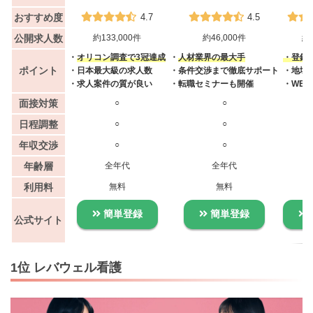
おすすめ度
4.7
4.5
公開求人数
約133,000件
約46,000件
約4
・
オリコン調査で3冠達成
・
人材業界の最大手
・登録者
ポイント
・日本最大級の求人数
・条件交渉まで徹底サポート
・地域
・求人案件の質が良い
・転職セミナーも開催
・WE
面接対策
○
○
日程調整
○
○
年収交渉
○
○
年齢層
全年代
全年代
利用料
無料
無料
簡単登録
簡単登録
公式サイト
1位 レバウェル看護