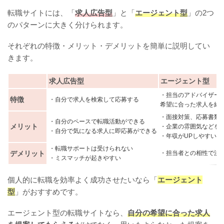
転職サイトには、「
求人広告型
」と「
エージェント型
」の2つ
のパターンに大きく分けられます。
それぞれの特徴・メリット・デメリットを簡単に説明してい
きます。
求人広告型
エージェント型
・担当のアドバイザー
特徴
・自分で求人を検索して応募する
希望に合った求人を紹
・面接対策、応募書類
・自分のペースで転職活動ができる
メリット
・企業の雰囲気などを
・自分で気になる求人に即応募ができる
・年収がUPしやすい
・転職サポートは受けられない
デメリット
・担当者との相性で決
・ミスマッチが起きやすい
個人的に転職を効率よく成功させたいなら「
エージェント
型
」がおすすめです。
エージェント型の転職サイトなら、
自分の希望に合った求人