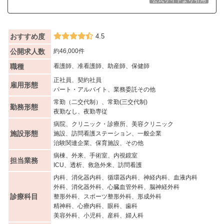
おすすめ度
4.5
公開求人数
約46,000件
職種
看護師、准看護師、助産師、保健師
正社員、契約社員
雇用形態
パート・アルバイト、業務委託その他
常勤（二交代制）、常勤(三交代制)
勤務形態
夜勤なし、夜勤専従
病院、クリニック・診療所、美容クリニック
施設形態
施設、訪問看護ステーション、一般企業
治験関連企業、保育施設、その他
病棟、外来、手術室、内視鏡室
担当業務
ICU、透析、救急外来、訪問看護
内科、消化器内科、循環器内科、神経内科、血液内科
外科、消化器外科、心臓血管外科、脳神経外科
診療科目
整形外科、スポーツ整形外科、形成外科
精神科、心療内科、眼科、歯科
美容外科、小児科、産科、婦人科