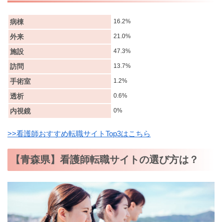
病棟
16.2%
外来
21.0%
施設
47.3%
訪問
13.7%
手術室
1.2%
透析
0.6%
内視鏡
0%
>>看護師おすすめ転職サイトTop3はこちら
【青森県】看護師転職サイトの選び方は？