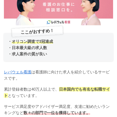
ここがおすすめ！
・
オリコン調査で3冠達成
・日本最大級の求人数
・求人案件の質が良い
レバウェル看護
は看護師に向けた求人を紹介しているサービ
スです。
累計登録者数は40万人以上で、
日本国内でも有名な転職サイ
ト
となっています。
サービス満足度やアドバイザー満足度、友達に勧めたいラン
キングなど
数々の部門で一位を獲得しています。