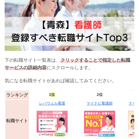
下の転職サイト一覧表は、
クリックすることで指定した転職
サービスの詳細内容
にスクロールします。
気になる転職サイトがあれば確認してみてください。
ランキング
1位
2位
レバウェル看護
マイナビ看護師
ナー
転職サイト