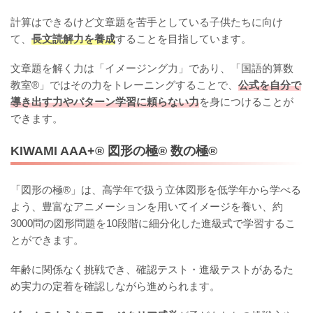
計算はできるけど文章題を苦手としている子供たちに向け
て、
長文読解力を養成
することを目指しています。
文章題を解く力は「イメージング力」であり、「国語的算数
教室®️」ではその力をトレーニングすることで、
公式を自分で
導き出す力やパターン学習に頼らない力
を身につけることが
できます。
KIWAMI AAA+®︎ 図形の極®︎ 数の極®︎
「図形の極®」は、高学年で扱う立体図形を低学年から学べる
よう、豊富なアニメーションを用いてイメージを養い、約
3000問の図形問題を10段階に細分化した進級式で学習するこ
とができます。
年齢に関係なく挑戦でき、確認テスト・進級テストがあるた
め実力の定着を確認しながら進められます。