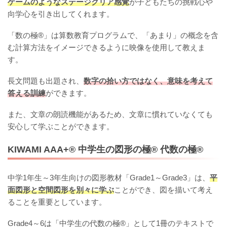
ゲームのようなステージクリア感覚
が子どもたちの挑戦心や
向学心を引き出してくれます。
「数の極®」は算数教育プログラムで、「あまり」の概念を含
む計算方法をイメージできるように映像を使用して教えま
す。
長文問題も出題され、
数字の拾い方ではなく、意味を考えて
答える訓練
ができます。
また、文章の朗読機能があるため、文章に慣れていなくても
安心して学ぶことができます。
KIWAMI AAA+®︎ 中学生の図形の極®︎ 代数の極®︎
中学1年生～3年生向けの図形教材「Grade1～Grade3」は、
平
面図形と空間図形を別々に学ぶ
ことができ、図を描いて考え
ることを重要としています。
Grade4～6は「中学生の代数の極®」として1冊のテキストで