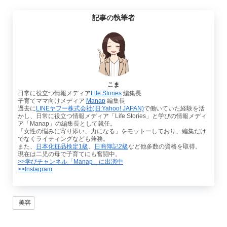
記事の執筆者
こま
日常に役立つ情報メディア
Life Stories
編集長
子育てママ向けメディア
Manap
編集長
過去に
LINEヤフー株式会社(旧:Yahoo! JAPAN)
で働いていた経験を活
かし、日常に役立つ情報メディア「Life Stories」と学びの情報メディ
ア「Manap」の編集長として就任。
「女性の悩みに寄り添い、力になる」をモットーしており、編集だけ
でなくライティングなども兼務。
また、
日本化粧品検定1級
、
日商簿記2級
など他多数の資格を取得。
現在は二児の母で子育てにも奮闘中。
>>学びチャンネル「Manap」に出演中
>>Instagram
美容