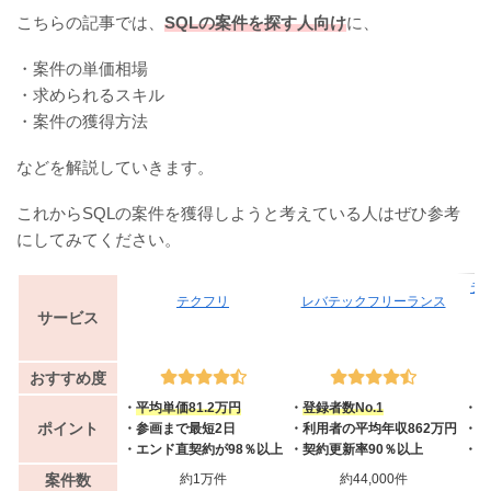
こちらの記事では、
SQLの案件を探す人向け
に、
・案件の単価相場
・求められるスキル
・案件の獲得方法
などを解説していきます。
これからSQLの案件を獲得しようと考えている人はぜひ参考
にしてみてください。
テ
テクフリ
レバテックフリーランス
サービス
おすすめ度
・
平均単価81.2万円
・
登録者数No.1
・
案
ポイント
・参画まで最短2日
・利用者の平均年収862万円
・案
・エンド直契約が98％以上
・契約更新率90％以上
・業
案件数
約1万件
約44,000件