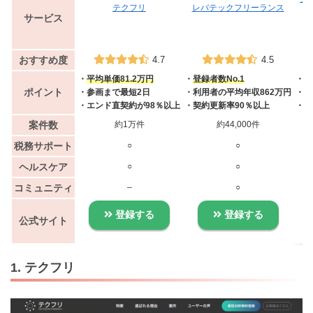
テクフリ
レバテックフリーランス
サービス
おすすめ度
4.7
4.5
・
平均単価81.2万円
・
登録者数No.1
・
案
ポイント
・参画まで最短2日
・利用者の平均年収862万円
・案
・エンド直契約が98％以上
・契約更新率90％以上
・業
案件数
約1万件
約44,000件
税務サポート
○
○
ヘルスケア
○
○
コミュニティ
–
○
登録する
登録する
公式サイト
1. テクフリ