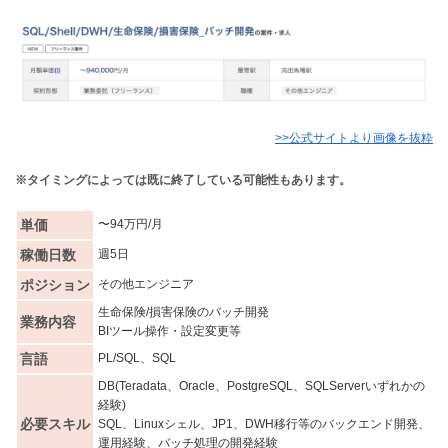
>>公式サイトより画像を抜粋
※タイミングによっては既に終了している可能性もあります。
単価
〜94万円/月
稼働日数
週5日
ポジション
その他エンジニア
生命保険/損害保険のバッチ開発
業務内容
BIツール操作・設定変更等
言語
PL/SQL、SQL
DB(Teradata、Oracle、PostgreSQL、SQLServerいずれかの
経験)
必要スキル
SQL、Linuxシェル、JP1、DWH移行等のバックエンド開発、
運用経験、バッチ処理の開発経験