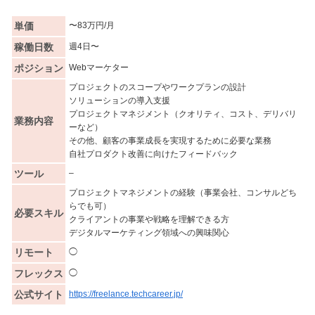
単価
〜83万円/月
稼働日数
週4日〜
ポジション
Webマーケター
プロジェクトのスコープやワークプランの設計
ソリューションの導入支援
プロジェクトマネジメント（クオリティ、コスト、デリバリ
業務内容
ーなど）
その他、顧客の事業成長を実現するために必要な業務
自社プロダクト改善に向けたフィードバック
ツール
–
プロジェクトマネジメントの経験（事業会社、コンサルどち
らでも可）
必要スキル
クライアントの事業や戦略を理解できる方
デジタルマーケティング領域への興味関心
リモート
◯
フレックス
◯
公式サイト
https://freelance.techcareer.jp/