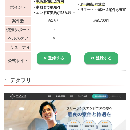
・
平均単価81.2万円
・
3年連続3冠達成
ポイント
・参画まで最短2日
・リモート・週2〜3案件も豊富
・エンド直契約が98％以上
案件数
約1万件
約8,700件
税務サポート
○
○
ヘルスケア
○
–
コミュニティ
–
–
登録する
登録する
公式サイト
1. テクフリ