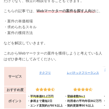
だけでなく、独立の相談をすることもできます。
こちらの記事では、
Webマーケターの案件を探す人向け
に、
・案件の単価相場
・求められるスキル
・案件の獲得方法
などを解説していきます。
これからWebマーケターの案件を獲得しようと考えている人
はぜひ参考にしてみてください。
テ
テクフリ
レバテックフリーランス
サービス
おすすめ度
・
平均単価81.2万円
・
登録者数No.1
・
案
ポイント
・参画まで最短2日
・利用者の平均年収862万円
・案
・エンド直契約が98％以上
・契約更新率90％以上
・業