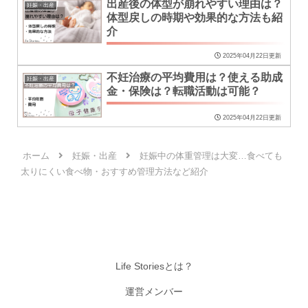
出産後の体型が崩れやすい理由は？
妊娠・出産
体型戻しの時期や効果的な方法も紹
介
2025年04月22日更新
不妊治療の平均費用は？使える助成
妊娠・出産
金・保険は？転職活動は可能？
2025年04月22日更新
ホーム
妊娠・出産
妊娠中の体重管理は大変…食べても
太りにくい食べ物・おすすめ管理方法など紹介
Life Storiesとは？
運営メンバー