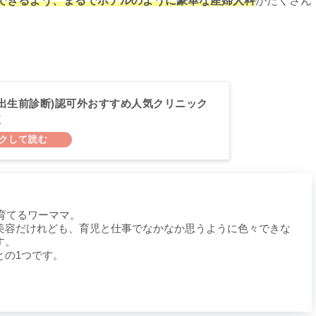
できるよう、まるでホテルのように豪華な産婦人科
がたくさん
。
新型出生前診断)認可外おすすめ人気クリニック
較
を育てるワーママ。
美容だけれども、育児と仕事でなかなか思うように色々できな
す。
との1つです。