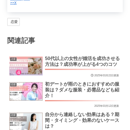
>>X
恋愛
関連記事
50代以上の女性が婚活を成功させる
恋愛
方法は？成功率が上がる4つのコツ
2025年03月22日更新
初デートが雨のときにおすすめの服
恋愛
装は？ダメな服装・必需品なども紹
介！
2025年03月12日更新
自分から連絡しない効果はある？期
恋愛
間・タイミング・効果のないケース
は？