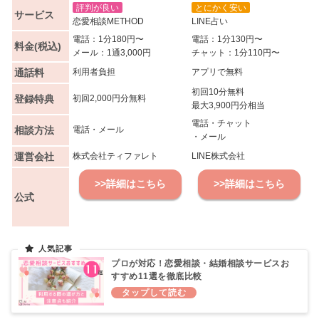
評判が良い
とにかく安い
サービス
恋愛相談METHOD
LINE占い
電話：1分180円〜
電話：1分130円〜
料金(税込)
メール：1通3,000円
チャット：1分110円〜
通話料
利用者負担
アプリで無料
初回10分無料
登録特典
初回2,000円分無料
最大3,900円分相当
電話・チャット
相談方法
電話・メール
・メール
運営会社
株式会社ティファレト
LINE株式会社
>>詳細はこちら
>>詳細はこちら
公式
プロが対応！恋愛相談・結婚相談サービスお
すすめ11選を徹底比較