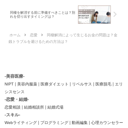
同棲を解消する前に準備すべきことは？別
れを切り出すタイミングは？
ホーム
恋愛
同棲解消によって生じるお金の問題は？金
銭トラブルを避けるための方法は？
-美容医療-
|
|
|
|
|
NIPT
美容内服薬
医療ダイエット
リベルサス
医療脱毛
エリ
シスセンス
-恋愛・結婚-
|
|
恋愛相談
結婚相談所
結婚式場
-スキル-
|
|
|
Webライティング
プログラミング
動画編集
心理カウンセラー