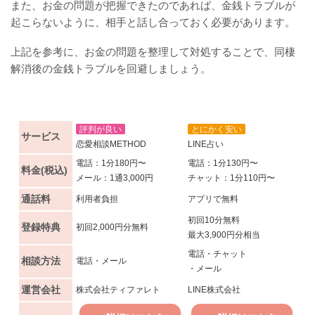
また、お金の問題が把握できたのであれば、金銭トラブルが
起こらないように、相手と話し合っておく必要があります。
上記を参考に、お金の問題を整理して対処することで、同棲
解消後の金銭トラブルを回避しましょう。
評判が良い
とにかく安い
サービス
恋愛相談METHOD
LINE占い
電話：1分180円〜
電話：1分130円〜
料金(税込)
メール：1通3,000円
チャット：1分110円〜
通話料
利用者負担
アプリで無料
初回10分無料
登録特典
初回2,000円分無料
最大3,900円分相当
電話・チャット
相談方法
電話・メール
・メール
運営会社
株式会社ティファレト
LINE株式会社