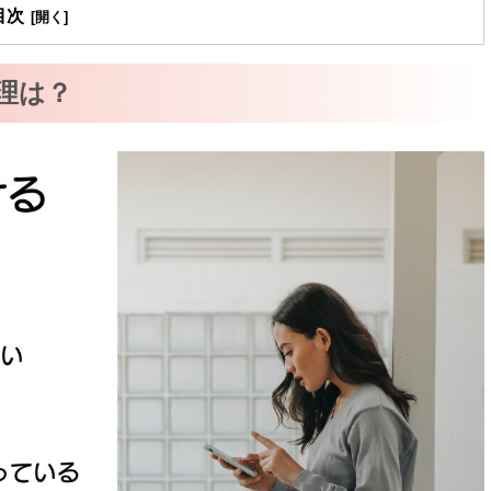
目次
理は？