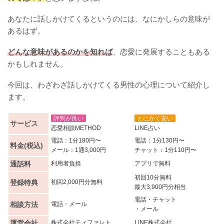
あなたに話しかけてくるというのには、なにかしらの意味が
あるはず。
どんな意味があるのかを知れば
、恋愛に発展することもある
かもしれません。
今回は、わざわざ話しかけてくる男性の心理について紹介し
ます。
評判が良い
とにかく安い
サービス
恋愛相談METHOD
LINE占い
電話：1分180円〜
電話：1分130円〜
料金(税込)
メール：1通3,000円
チャット：1分110円〜
通話料
利用者負担
アプリで無料
初回10分無料
登録特典
初回2,000円分無料
最大3,900円分相当
電話・チャット
相談方法
電話・メール
・メール
運営会社
株式会社ティファレト
LINE株式会社