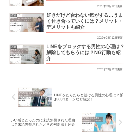
2025年03月12日更新
好きだけど合わない気がする…うま
恋愛
く付き合っていくには？メリット・
デメリットも紹介
2025年03月12日更新
LINEをブロックする男性の心理は？
恋愛
解除してもらうには？NG行動も紹
介
2025年03月12日更新
LINEをだらだらと続ける男性の心理は？脈
ありパターンなど解説！
いい感じだったのに未読無視された理由
は？未読無視されたときの対処法も紹介