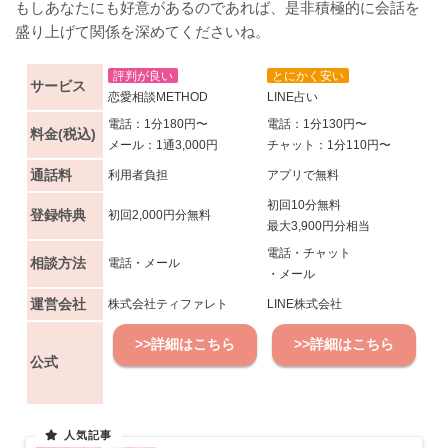
もしあなたにも好意があるのであれば、是非積極的に会話を
盛り上げて関係を深めてくださいね。
評判が良い
とにかく安い
サービス
恋愛相談METHOD
LINE占い
電話：1分180円〜
電話：1分130円〜
料金(税込)
メール：1通3,000円
チャット：1分110円〜
通話料
利用者負担
アプリで無料
初回10分無料
登録特典
初回2,000円分無料
最大3,900円分相当
電話・チャット
相談方法
電話・メール
・メール
運営会社
株式会社ティファレト
LINE株式会社
>>詳細はこちら
>>詳細はこちら
公式