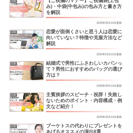
【ご祝儀のマナー】ご祝儀袋(上包
恋愛
み)・中袋(中包み)の包み方と書き方
を解説
2026年05月14日更新
恋愛が面倒くさいと思う人は恋愛に
恋愛
向いていない？特徴や克服方法など
解説
2025年03月12日更新
結婚式で男性にふさわしいカバンっ
恋愛
て？男性におすすめのバッグの選び
方は？
2026年05月14日更新
主賓挨拶のスピーチ・祝辞！失敗し
恋愛
ないためのポイント・内容構成・例
文など紹介！
2026年05月14日更新
ブーケトスの代わりにプレゼントを
恋愛
あげるオススメの演出8選