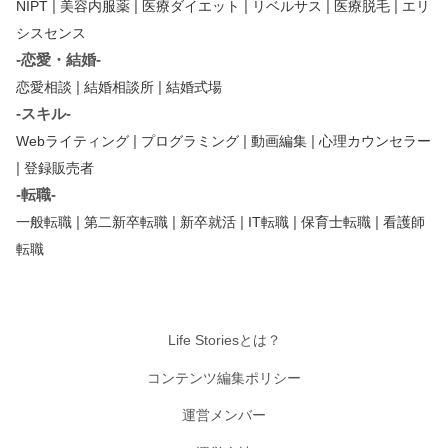
|
|
|
|
|
NIPT
美容内服薬
医療ダイエット
リベルサス
医療脱毛
エリ
シスセンス
-恋愛・結婚-
|
|
恋愛相談
結婚相談所
結婚式場
-スキル-
|
|
|
Webライティング
プログラミング
動画編集
心理カウンセラー
|
登録販売者
-転職-
|
|
|
|
|
一般転職
第二新卒転職
新卒就活
IT転職
保育士転職
看護師
転職
Life Storiesとは？
コンテンツ編集ポリシー
運営メンバー