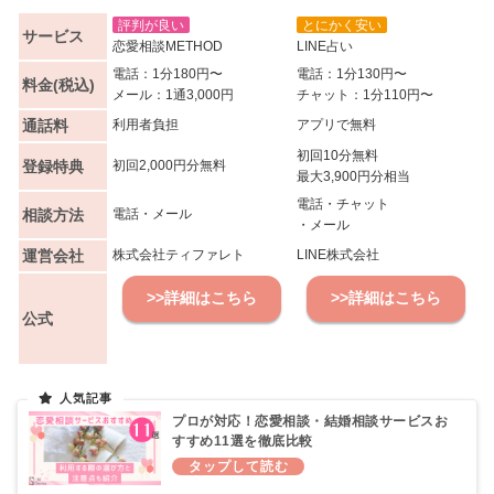
評判が良い
とにかく安い
サービス
恋愛相談METHOD
LINE占い
電話：1分180円〜
電話：1分130円〜
料金(税込)
メール：1通3,000円
チャット：1分110円〜
通話料
利用者負担
アプリで無料
初回10分無料
登録特典
初回2,000円分無料
最大3,900円分相当
電話・チャット
相談方法
電話・メール
・メール
運営会社
株式会社ティファレト
LINE株式会社
>>詳細はこちら
>>詳細はこちら
公式
プロが対応！恋愛相談・結婚相談サービスお
すすめ11選を徹底比較