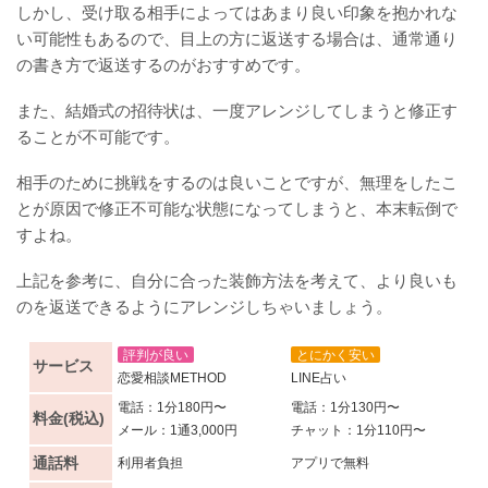
しかし、受け取る相手によってはあまり良い印象を抱かれな
い可能性もあるので、目上の方に返送する場合は、通常通り
の書き方で返送するのがおすすめです。
また、結婚式の招待状は、一度アレンジしてしまうと修正す
ることが不可能です。
相手のために挑戦をするのは良いことですが、無理をしたこ
とが原因で修正不可能な状態になってしまうと、本末転倒で
すよね。
上記を参考に、自分に合った装飾方法を考えて、より良いも
のを返送できるようにアレンジしちゃいましょう。
評判が良い
とにかく安い
サービス
恋愛相談METHOD
LINE占い
電話：1分180円〜
電話：1分130円〜
料金(税込)
メール：1通3,000円
チャット：1分110円〜
通話料
利用者負担
アプリで無料