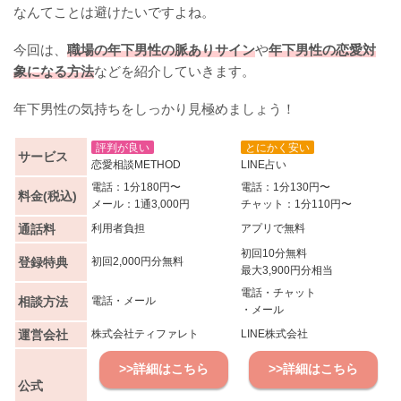
なんてことは避けたいですよね。
今回は、
職場の年下男性の脈ありサイン
や
年下男性の恋愛対
象になる方法
などを紹介していきます。
年下男性の気持ちをしっかり見極めましょう！
評判が良い
とにかく安い
サービス
恋愛相談METHOD
LINE占い
電話：1分180円〜
電話：1分130円〜
料金(税込)
メール：1通3,000円
チャット：1分110円〜
通話料
利用者負担
アプリで無料
初回10分無料
登録特典
初回2,000円分無料
最大3,900円分相当
電話・チャット
相談方法
電話・メール
・メール
運営会社
株式会社ティファレト
LINE株式会社
>>詳細はこちら
>>詳細はこちら
公式