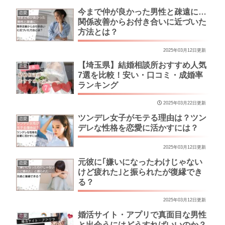
今まで仲が良かった男性と疎遠に…
恋愛
関係改善からお付き合いに近づいた
方法とは？
2025年03月12日更新
【埼玉県】結婚相談所おすすめ人気
恋愛
7選を比較！安い・口コミ・成婚率
ランキング
2025年03月22日更新
ツンデレ女子がモテる理由は？ツン
恋愛
デレな性格を恋愛に活かすには？
2025年03月12日更新
元彼に｢嫌いになったわけじゃない
恋愛
けど疲れた｣と振られたが復縁でき
る？
2025年03月12日更新
婚活サイト・アプリで真面目な男性
恋愛
と出会うにはどうすればいいのか？