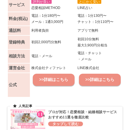
評判が良い
とにかく安い
サービス
恋愛相談METHOD
LINE占い
電話：1分180円〜
電話：1分130円〜
料金(税込)
メール：1通3,000円
チャット：1分110円〜
通話料
利用者負担
アプリで無料
初回10分無料
登録特典
初回2,000円分無料
最大3,900円分相当
電話・チャット
相談方法
電話・メール
・メール
運営会社
株式会社ティファレト
LINE株式会社
>>詳細はこちら
>>詳細はこちら
公式
プロが対応！恋愛相談・結婚相談サービス
おすすめ11選を徹底比較