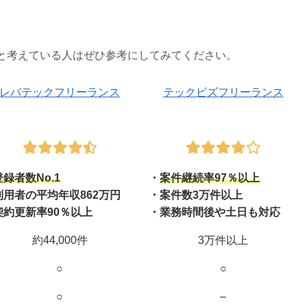
と考えている人はぜひ参考にしてみてください。
レバテックフリーランス
テックビズフリーランス
登録者数No.1
・
案件継続率97％以上
利用者の平均年収862万円
・案件数3万件以上
契約更新率90％以上
・業務時間後や土日も対応
約44,000件
3万件以上
○
○
○
–