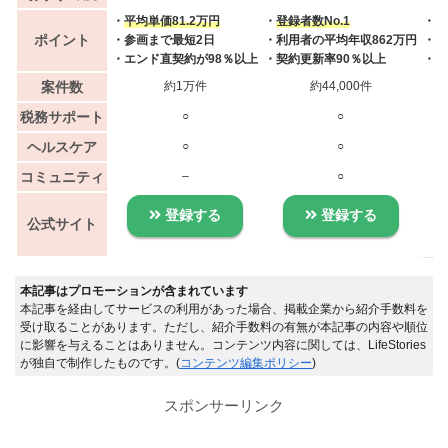
・
平均単価81.2万円
・
登録者数No.1
・
案
ポイント
・参画まで最短2日
・利用者の平均年収862万円
・案
・エンド直契約が98％以上
・契約更新率90％以上
・業
案件数
約1万件
約44,000件
税務サポート
○
○
ヘルスケア
○
○
コミュニティ
–
○
登録する
登録する
公式サイト
本記事はプロモーションが含まれています
本記事を経由してサービスの利用があった場合、掲載企業から紹介手数料を
受け取ることがあります。ただし、紹介手数料の有無が本記事の内容や順位
に影響を与えることはありません。コンテンツ内容に関しては、LifeStories
が独自で制作したものです。(
コンテンツ編集ポリシー
)
スポンサーリンク