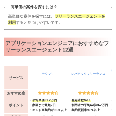
高単価の案件を探すには？
高単価な案件を探すには、
フリーランスエージェントを
利用
すると見つけやすいです。
アプリケーションエンジニアにおすすめなフ
リーランスエージェント12選
テ
テクフリ
レバテックフリーランス
サービス
おすすめ度
・
平均単価81.2万円
・
登録者数No.1
・
案
ポイント
・参画まで最短2日
・利用者の平均年収862万円
・案
・エンド直契約が98％以上
・契約更新率90％以上
・業