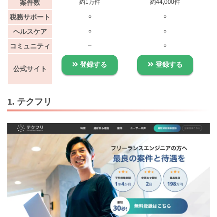
案件数
約1万件
約44,000件
税務サポート
○
○
ヘルスケア
○
○
コミュニティ
–
○
登録する
登録する
公式サイト
1. テクフリ