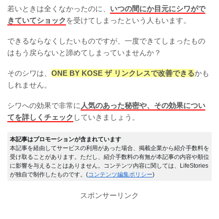
若いときは全くなかったのに、
いつの間にか目元にシワがで
きていてショック
を受けてしまったという人もいます。
できるならなくしたいものですが、一度できてしまったもの
はもう戻らないと諦めてしまっていませんか？
そのシワは、
ONE BY KOSE ザ リンクレス
で改善できる
かも
しれません。
シワへの効果で非常に
人気のあった秘密や、その効果につい
てを詳しくチェック
していきましょう。
本記事はプロモーションが含まれています
本記事を経由してサービスの利用があった場合、掲載企業から紹介手数料を
受け取ることがあります。ただし、紹介手数料の有無が本記事の内容や順位
に影響を与えることはありません。コンテンツ内容に関しては、LifeStories
が独自で制作したものです。(
コンテンツ編集ポリシー
)
スポンサーリンク