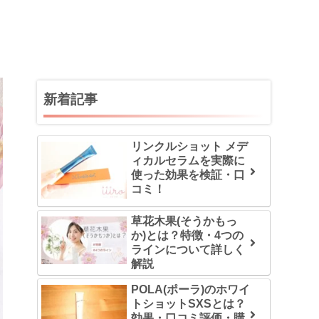
新着記事
リンクルショット メデ
ィカルセラムを実際に
使った効果を検証・口
コミ！
草花木果(そうかもっ
か)とは？特徴・4つの
ラインについて詳しく
解説
POLA(ポーラ)のホワイ
トショットSXSとは？
効果・口コミ評価・購