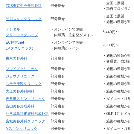
・全国に展開
TCB東京中央美容外科
部分痩せ
・独自プログラム
・全国に展開
品川スキンクリニック
部分痩せ
・施術の種類が豊
デジタル
・オンラインで診療
5,440円〜
クリニックグループ
・内服薬、注射薬がメイン
EC処方.net
・オンラインで診療
9,000円〜
(メタクリニック)
・内服薬がメイン
・施術の種類が豊
東京美容外科
部分痩せ
・交通費、宿泊費
ブレイズクリニック
部分痩せ
・施術の種類が豊
ジョウクリニック
部分痩せ
・施術の種類が豊
ステラ美容クリニック
部分痩せ
・施術の種類が豊
大道美容外科内科
部分痩せ
・施術の種類が豊
表参道スキンクリニック
部分痩せ
・ダイエット注射
当山美容形成外科
部分痩せ
・施術の種類が豊
ひろ耳鼻科皮膚科形成外科
部分痩せ
・GLP-1注射メイ
宮城美容外科クリニック
部分痩せ
・施術の種類が豊
Mスキンクリニック
部分痩せ
・ダイエット注射