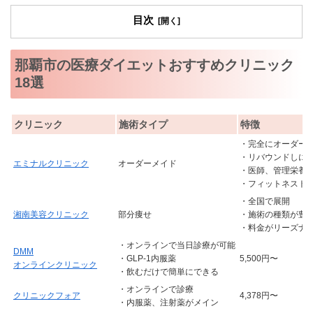
目次
那覇市の医療ダイエットおすすめクリニック
18選
クリニック
施術タイプ
特徴
・完全にオーダー
・リバウンドしに
エミナルクリニック
オーダーメイド
・医師、管理栄養
・フィットネスト
・全国で展開
湘南美容クリニック
部分痩せ
・施術の種類が豊
・料金がリーズナ
・オンラインで当日診療が可能
DMM
・GLP-1内服薬
5,500円〜
オンラインクリニック
・飲むだけで簡単にできる
・オンラインで診療
クリニックフォア
4,378円〜
・内服薬、注射薬がメイン